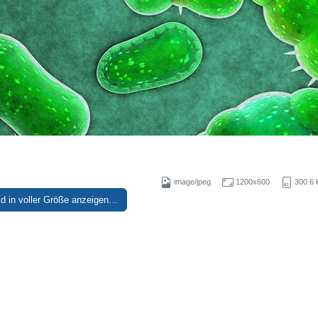
image/jpeg
1200x600
300.6 
ld in voller Größe anzeigen…