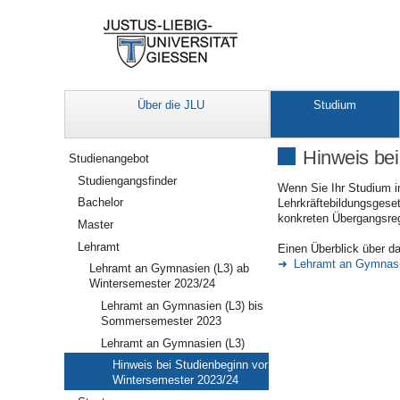
Über die JLU
Studium
Navigation
Hinweis bei
Studienangebot
Studiengangsfinder
Wenn Sie Ihr Studium i
Bachelor
Lehrkräftebildungsgese
konkreten Übergangsre
Master
Lehramt
Einen Überblick über d
Lehramt an Gymnasi
Lehramt an Gymnasien (L3) ab
Wintersemester 2023/24
Lehramt an Gymnasien (L3) bis
Sommersemester 2023
Lehramt an Gymnasien (L3)
Hinweis bei Studienbeginn vor
Wintersemester 2023/24