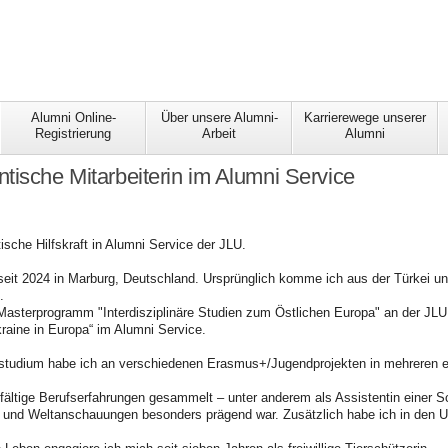
Alumni Online-
Über unsere Alumni-
Karrierewege unserer
Registrierung
Arbeit
Alumni
tische Mitarbeiterin im Alumni Service
tische Hilfskraft in Alumni Service der JLU.
seit 2024 in Marburg, Deutschland. Ursprünglich komme ich aus der Türkei un
.
 Masterprogramm "Interdisziplinäre Studien zum Östlichen Europa" an der JLU
Ukraine in Europa“ im Alumni Service.
tudium habe ich an verschiedenen Erasmus+/Jugendprojekten in mehreren 
fältige Berufserfahrungen gesammelt – unter anderem als Assistentin einer S
 und Weltanschauungen besonders prägend war. Zusätzlich habe ich in den US