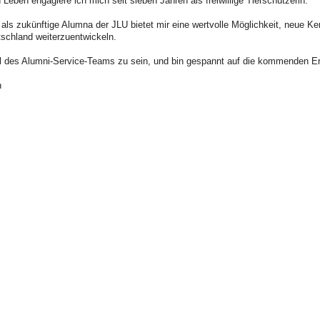
Leben engagiere ich mich seit sieben Jahren als freiwillige Tierschützerin.
 als zukünftige Alumna der JLU bietet mir eine wertvolle Möglichkeit, neue 
tschland weiterzuentwickeln.
eil des Alumni-Service-Teams zu sein, und bin gespannt auf die kommenden E
n