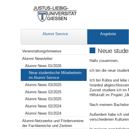
Alumni Service
Angebote
Navigation
Neue studen
Veranstaltungshinweise
Alumni Newsletter
Hallo zusammen,
Alumni News 01/2026
ich bin die neue studen
Neue studentische Mitarbeiterin
im Alumni Service
Ich bin Kübra und lebe 
Alumni News 03/2025
Istanbul abgeschlossen
Zurzeit studiere ich im
Alumni News 02/2025
Hilfskraft im Projekt „
Alumni News 01/2025
Nach meinem Bachelors
Alumni News 02/2024
Alumni News 01/2024
Außerdem habe ich viel
verschiedenen Kulturen
Alumni-Netzwerke und Fördervereine
der Fachbereiche und Zentren