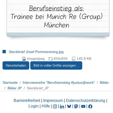
Steckbrief Josef Pommerening.jpg
image/jpeg
834x834
145.9 KB
Herunterladen
Bild in voller Größe anzeigen…
Startseite
Interviewreihe "Berufseinstieg #justus@work"
Bilder
Bilder JP
Steckbrief_JP
Barrierefreiheit
|
Impressum
|
Datenschutzerklärung
|
Login
|
Hilfe
|
|
|
|
|
|