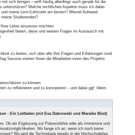
mit sich bringen – wirft häufig allerdings auch gerade für die
u unterstützen? Welche rechtlichen Aspekte muss ich dabei
e und meine Lern-/Lehrziele am besten? Wieviel Aufwand
d meine Studierenden?
 Ihrer Lehre einsetzen möchten.
enheit bieten, diese und weitere Fragen im Austausch mit
.
eit zu bieten, sich über alle Ihre Fragen und Erfahrungen rund
Bag Session stehen Ihnen die Mitarbeiter:innen des Projekts
 einschätzen zu können.
en zu reflektieren und zu konzipieren – und dabei ggf. Ideen
tzen - Ein Leitfaden (mit Eva Dabrowski und Maraike Büst)
lehre. Ob als Ergänzung zur Präsenzlehre oder als immersive und
e Einsatzmöglichkeiten. Wo fange ich an, wenn ich noch keine
essiere? Wo wird die Technologie bereits in der Hochschullehre