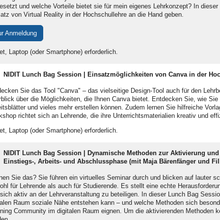
esetzt und welche Vorteile bietet sie für mein eigenes Lehrkonzept? In diese
atz von Virtual Reality in der Hochschullehre an die Hand geben.
ur Anmeldung
et, Laptop (oder Smartphone) erforderlich.
NIDIT Lunch Bag Session | Einsatzmöglichkeiten von Canva in der Ho
ecken Sie das Tool "Canva" – das vielseitige Design-Tool auch für den Lehrb
blick über die Möglichkeiten, die Ihnen Canva bietet. Entdecken Sie, wie Si
itsblätter und vieles mehr erstellen können. Zudem lernen Sie hilfreiche Vorla
shop richtet sich an Lehrende, die ihre Unterrichtsmaterialien kreativ und eff
et, Laptop (oder Smartphone) erforderlich.
NIDIT Lunch Bag Session |
Dynamische Methoden zur Aktivierung und Mo
Einstiegs-, Arbeits- und Abschlussphase (mit Maja Bärenfänger und Fi
en Sie das? Sie führen ein virtuelles Seminar durch und blicken auf lauter 
hl für Lehrende als auch für Studierende. Es stellt eine echte Herausforderun
sich aktiv an der Lehrveranstaltung zu beteiligen. In dieser Lunch Bag Sessio
talen Raum soziale Nähe entstehen kann – und welche Methoden sich besonder
ning Community im digitalen Raum eignen. Um die aktivierenden Methoden ke
den.