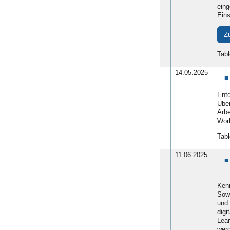
eing
Eins
Z
Tabl
14.05.2025
Entd
Über
Arbe
Work
Tabl
11.06.2025
Kenn
Sowo
und 
digi
Lear
wer