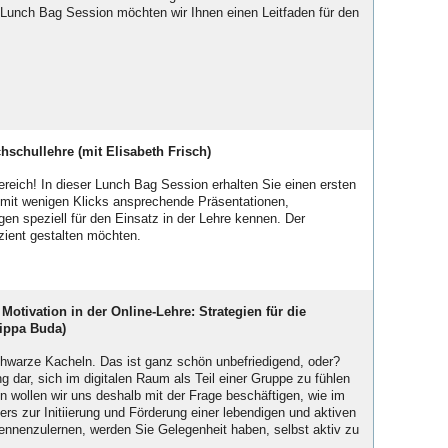
r Lunch Bag Session möchten wir Ihnen einen Leitfaden für den
chschullehre
(mit Elisabeth Frisch)
ereich! In dieser Lunch Bag Session erhalten Sie einen ersten
e mit wenigen Klicks ansprechende Präsentationen,
gen speziell für den Einsatz in der Lehre kennen. Der
izient gestalten möchten.
tivation in der Online-Lehre: Strategien für die
lippa Buda)
schwarze Kacheln. Das ist ganz schön unbefriedigend, oder?
g dar, sich im digitalen Raum als Teil einer Gruppe zu fühlen
n wollen wir uns deshalb mit der Frage beschäftigen, wie im
s zur Initiierung und Förderung einer lebendigen und aktiven
nnenzulernen, werden Sie Gelegenheit haben, selbst aktiv zu