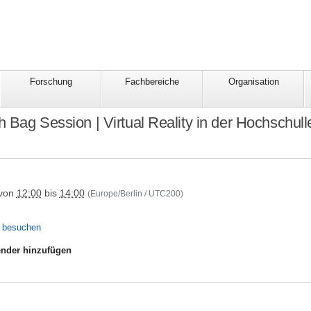
Forschung
Fachbereiche
Organisation
 Bag Session | Virtual Reality in der Hochschull
minar/lbs090425
von
12:00
bis
14:00
(Europe/Berlin / UTC200)
e besuchen
nder hinzufügen