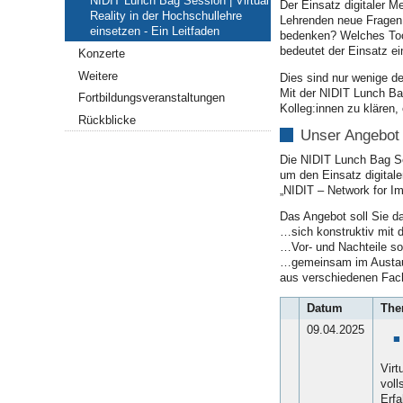
NIDIT Lunch Bag Session | Virtual
Der Einsatz digitaler Me
einsetzen
Reality in der Hochschullehre
Lehrenden neue Fragen 
-
einsetzen - Ein Leitfaden
bedenken? Welches Tool
Ein
bedeutet der Einsatz e
Konzerte
Leitfaden
Weitere
2025-
Dies sind nur wenige de
04-
Mit der NIDIT Lunch B
Fortbildungsveranstaltungen
09T12:00:00+02:00
Kolleg:innen zu klären
Rückblicke
2025-
Unser Angebot
04-
09T14:00:00+02:00
Die NIDIT Lunch Bag Se
um den Einsatz digital
„NIDIT – Network for Imp
Das Angebot soll Sie da
…sich konstruktiv mit 
…Vor- und Nachteile so
…gemeinsam im Austausch
aus verschiedenen Fach
Datum
The
09.04.2025
Virt
voll
Erfa