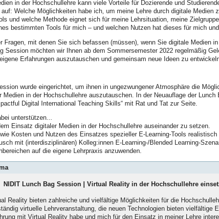
dien in der Hochschullehre kann viele Vorteile für Dozierende und Studierende 
auf: Welche Möglichkeiten habe ich, um meine Lehre durch digitale Medien z
s und welche Methode eignet sich für meine Lehrsituation, meine Zielgrupp
ines bestimmten Tools für mich – und welchen Nutzen hat dieses für mich un
r Fragen, mit denen Sie sich befassen (müssen), wenn Sie digitale Medien in
ag Session möchten wir Ihnen ab dem Sommersemester 2022 regelmäßig Geleg
, eigene Erfahrungen auszutauschen und gemeinsam neue Ideen zu entwickeln
ssion wurde eingerichtet, um ihnen in ungezwungener Atmosphäre die Möglichk
er Medien in der Hochschullehre auszutauschen. In der Neuauflage der Lunch 
actful Digital International Teaching Skills“ mit Rat und Tat zur Seite.
bei unterstützen...
dem Einsatz digitaler Medien in der Hochschullehre auseinander zu setzen.
wie Kosten und Nutzen des Einsatzes spezieller E-Learning-Tools realistisch
 mit (interdisziplinären) Kolleg:innen E-Learning-/Blended Learning-Szenari
bereichen auf die eigene Lehrpraxis anzuwenden.
ma
NIDIT Lunch Bag Session | Virtual Reality in der Hochschullehre einse
ual Reality bieten zahlreiche und vielfältige Möglichkeiten für die Hochschul
ständig virtuelle Lehrveranstaltung, die neuen Technologien bieten vielfältig
hrung mit Virtual Reality habe und mich für den Einsatz in meiner Lehre inter