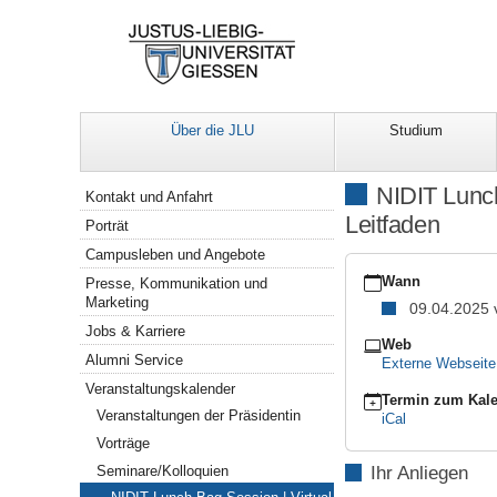
Über die JLU
Studium
Navigation
NIDIT Lunch
Kontakt und Anfahrt
Leitfaden
Porträt
Campusleben und Angebote
https://www.uni-
giessen.de/de/ueber-
Wann
Presse, Kommunikation und
uns/veranstaltungen/se
Marketing
09.04.2025
NIDIT
Jobs & Karriere
Lunch
Web
Alumni Service
Bag
Externe Webseit
Session
Veranstaltungskalender
|
Termin zum Kale
Veranstaltungen der Präsidentin
Virtual
iCal
Reality
Vorträge
in
Seminare/Kolloquien
Ihr Anliegen
der
Hochschullehre