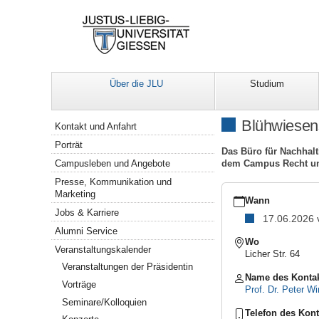
Über die JLU
Studium
Navigation
Blühwiesen
Kontakt und Anfahrt
Porträt
Das Büro für Nachhal
dem Campus Recht und
Campusleben und Angebote
Presse, Kommunikation und
https://www.uni-
Marketing
giessen.de/de/ueber-
Wann
Jobs & Karriere
uns/veranstaltungen/s
17.06.2026
Blühwiesenspaziergang
Alumni Service
am
Wo
Veranstaltungskalender
Campus
Licher Str. 64
Recht
Veranstaltungen der Präsidentin
und
Name des Konta
Vorträge
Wirtschaft
Prof. Dr. Peter Wi
Seminare/Kolloquien
2026-
Telefon des Kont
06-