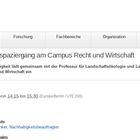
Forschung
Fachbereiche
Organisation
spaziergang am Campus Recht und Wirtschaft
tigkeit lädt gemeinsam mit der Professur für Landschaftsökologie und 
 Wirtschaft ein
onstige/2026_05_05_bluehwiese
von
14:15
bis
15:30
(Europe/Berlin / UTC200)
kts
nker, Nachhaltigkeitsbeauftragter
akts