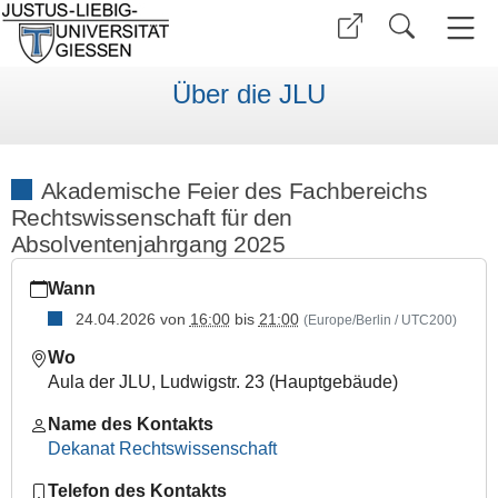
Über die JLU
Akademische Feier des Fachbereichs
Rechtswissenschaft für den
Absolventenjahrgang 2025
https://www.uni-
Wann
giessen.de/de/ueber-
uns/veranstaltungen/sonstige/aka_fb01_2026
24.04.2026
von
16:00
bis
21:00
(Europe/Berlin / UTC200)
Akademische
Wo
Feier
Aula der JLU, Ludwigstr. 23 (Hauptgebäude)
des
Fachbereichs
Name des Kontakts
Rechtswissenschaft
Dekanat Rechtswissenschaft
für
Telefon des Kontakts
den