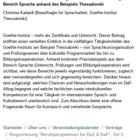
Bereich Sprache anhand des Beispiels Thessaloniki
im
Bereich
Christina Karipidi (
Beauftragte für Spracharbeit, Goethe-Institut
Thessaloniki)
Sprache
anhand
des
Goethe-Institut – mehr als Zertifikate und Unterricht: Dieser Beitrag
Beispiels
eröffnet einen vertieften Einblick in die vielfältigen Tätigkeitsfelder des
Thessaloniki
Goethe-Instituts am Beispiel Thessaloniki – von Sprachkursorganisation
und Prüfungswesen über kulturelle Programmarbeit bis hin zu
2026-
Bildungskooperationen. Anhand konkreter Praxisbeispiele aus dem
07-
Bereich Sprache (Unterricht, Prüfungen und Bildungskooperation) wird
09T16:15:00+02:00
sichtbar, wie diese Bereiche jeweils eigenständig funktionieren, zugleich
2026-
aber ineinandergreifen und sich gegenseitig bereichern. Darüber hinaus
wird aufgezeigt, welchen Chancen und Herausforderungen man im DaF-
07-
Alltag begegnet und welche fachlichen sowie interkulturellen
09T17:45:00+02:00
Kompetenzen für eine Tätigkeit im internationalen Sprach- und
Dritter
Kulturbereich unerlässlich sind. Zum Abschluss bietet eine offene
Vortrag
Fragerunde Raum für Austausch und vertiefende Gespräche.
im
Rahmen
der
Startseite
Über uns
Veranstaltungskalender
Vorträge
Ringvorlesung
Ringvorlesung "Berufsperspektiven für DaZ & DaF", Teil 3:
“Berufsperspektiven