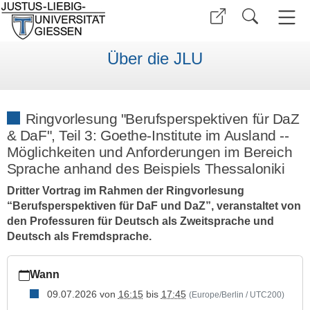
Über die JLU
Ringvorlesung "Berufsperspektiven für DaZ
& DaF", Teil 3: Goethe-Institute im Ausland --
Möglichkeiten und Anforderungen im Bereich
Sprache anhand des Beispiels Thessaloniki
Dritter Vortrag im Rahmen der Ringvorlesung
“Berufsperspektiven für DaF und DaZ”, veranstaltet von
den Professuren für Deutsch als Zweitsprache und
Deutsch als Fremdsprache.
https://www.uni-
Wann
giessen.de/de/ueber-
uns/veranstaltungen/vortraege/ringvl-
09.07.2026
von
16:15
bis
17:45
(Europe/Berlin / UTC200)
berufsperspektiven-