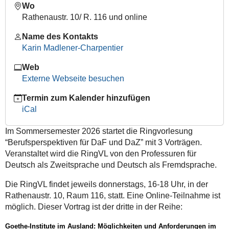
Wo
dafz-
Rathenaustr. 10/ R. 116 und online
teil-
3
Name des Kontakts
Ringvorlesung
Karin Madlener-Charpentier
"Berufsperspektiven
Web
für
Externe Webseite besuchen
DaZ
&
Termin zum Kalender hinzufügen
DaF",
iCal
Teil
3:
Im Sommersemester 2026 startet die Ringvorlesung
Goethe-
“Berufsperspektiven für DaF und DaZ” mit 3 Vorträgen.
Institute
Veranstaltet wird die RingVL von den Professuren für
im
Deutsch als Zweitsprache und Deutsch als Fremdsprache.
Ausland
-
Die RingVL findet jeweils donnerstags, 16-18 Uhr, in der
-
Rathenaustr. 10, Raum 116, statt. Eine Online-Teilnahme ist
Möglichkeiten
möglich. Dieser Vortrag ist der dritte in der Reihe:
und
Anforderungen
Goethe-Institute im Ausland: Möglichkeiten und Anforderungen im