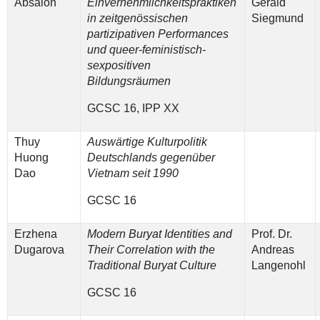
Absalon
Einvernehmlichkeitspraktiken
Gerald
in zeitgenössischen
Siegmund
partizipativen Performances
und queer-feministisch-
sexpositiven
Bildungsräumen
GCSC 16, IPP XX
Thuy
Auswärtige Kulturpolitik
Huong
Deutschlands gegenüber
Dao
Vietnam seit 1990
GCSC 16
Erzhena
Modern Buryat Identities and
Prof. Dr.
Dugarova
Their Correlation with the
Andreas
Traditional Buryat Culture
Langenohl
GCSC 16