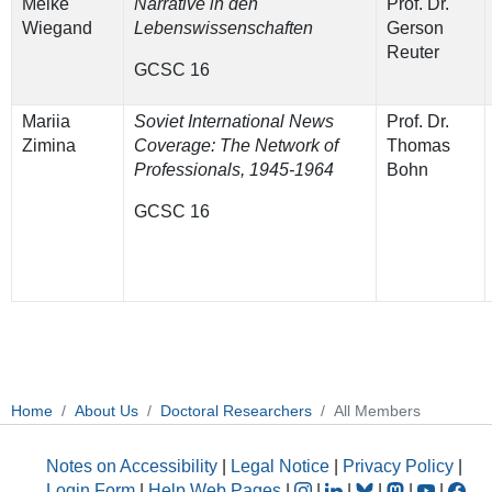
Meike
Narrative in den
Prof. Dr.
Wiegand
Lebenswissenschaften
Gerson
Reuter
GCSC 16
Mariia
Soviet International News
Prof. Dr.
Zimina
Coverage: The Network of
Thomas
Professionals, 1945-1964
Bohn
GCSC 16
Home
About Us
Doctoral Researchers
All Members
Notes on Accessibility
|
Legal Notice
|
Privacy Policy
|
Login Form
|
Help Web Pages
|
|
|
|
|
|