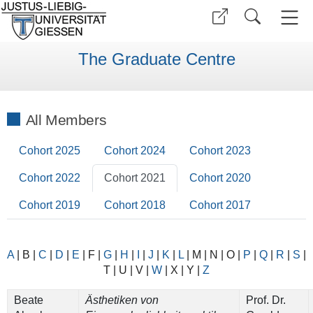
The Graduate Centre
All Members
Cohort 2025
Cohort 2024
Cohort 2023
Cohort 2022
Cohort 2021
Cohort 2020
Cohort 2019
Cohort 2018
Cohort 2017
A
|
B
|
C
|
D
|
E
|
F
|
G
|
H
|
I
|
J
|
K
|
L
|
M
|
N
|
O
|
P
|
Q
|
R
|
S
|
T
| U |
V
|
W
| X |
Y
|
Z
Beate
Ästhetiken von
Prof. Dr.