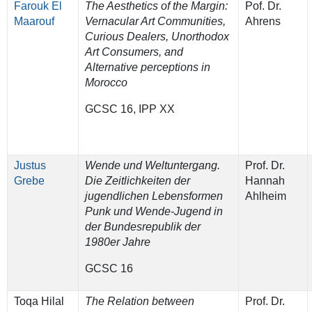
Farouk El
The Aesthetics of the Margin:
Pof. Dr.
Maarouf
Vernacular Art Communities,
Ahrens
Curious Dealers, Unorthodox
Art Consumers, and
Alternative perceptions in
Morocco
GCSC 16, IPP XX
Justus
Wende und Weltuntergang.
Prof. Dr.
Grebe
Die Zeitlichkeiten der
Hannah
jugendlichen Lebensformen
Ahlheim
Punk und Wende-Jugend in
der Bundesrepublik der
1980er Jahre
GCSC 16
Toqa Hilal
The Relation between
Prof. Dr.