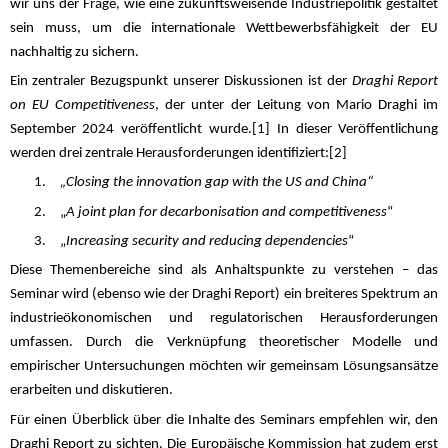
wir uns der Frage, wie eine zukunftsweisende Industriepolitik gestaltet
sein muss, um die internationale Wettbewerbsfähigkeit der EU
nachhaltig zu sichern.
Ein zentraler Bezugspunkt unserer Diskussionen ist der
Draghi Report
on EU Competitiveness
, der unter der Leitung von Mario Draghi im
September 2024 veröffentlicht wurde.
[1]
In dieser Veröffentlichung
werden drei zentrale Herausforderungen identifiziert:
[2]
1.
„Closing the innovation gap with the US and China“
2.
„
A joint plan for decarbonisation and competitiveness
“
3.
„
Increasing security and reducing dependencies
“
Diese Themenbereiche sind als Anhaltspunkte zu verstehen – das
Seminar wird (ebenso wie der Draghi Report) ein breiteres Spektrum an
industrieökonomischen und regulatorischen Herausforderungen
umfassen. Durch die Verknüpfung theoretischer Modelle und
empirischer Untersuchungen möchten wir gemeinsam Lösungsansätze
erarbeiten und diskutieren.
Für einen Überblick über die Inhalte des Seminars empfehlen wir, den
Draghi Report zu sichten. Die Europäische Kommission hat zudem erst