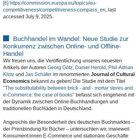
[6]
https://commission.europa.eu/topics/eu-
competitiveness/competitiveness-compass_en
, last
accessed July 9, 2025.
Buchhandel im Wandel: Neue Studie zur
Konkurrenz zwischen Online- und Offline-
Handel
Wir freuen uns, die Veröffentlichung unseres neuesten
Artikels der Autoren
Georg Götz
,
Daniel Herold
,
Phil-Adrian
Klotz
und
Jan Schäfer
im renommierten
Journal of Cultural
Economics
bekannt zu geben! Die Studie mit dem Titel
"
The substitutability between brick - and - mortar stores and
e-Commerce: the case of books
" befasst sich eingehend mit
der Dynamik zwischen Online-Buchhandlungen und
traditionellen Buchläden in Deutschland.
Angesichts der Besonderheit des deutschen Buchmarktes –
der Preisbindung für Bücher – untersuchten wir, inwieweit
Konsument:innen E-Commerce und stationäre Geschäfte