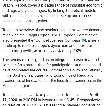
These topics serve as examples—the seminar will, like the
Draghi Report, cover a broader range of industrial economic
and regulatory challenges. By linking theoretical models
with empirical studies, we aim to develop and discuss
possible solutions together.
To get an overview of the seminar’s content, we recommend
reviewing the Draghi Report. The European Commission
also presented the “Competitiveness Compass”
[6]
: a „new
roadmap to restore Europe’s dynamism and boost our
economic growth”, as recently as January 2025.
The seminar is designed as an integrated proseminar and
seminar. As a prerequisite for participation, students should
have completed the course Competition Policy and Strategy
in the Bachelor's program and Economics of Regulation,
Economics of Innovation, and/or Industrial Economics in the
Master's program.
Topic allocation will take place in a kick-off event on
April
17, 2026
, at 2:00 PM in lecture room HS 45. Prospectively
on
May 29, 2026
, you will present the intended contents of