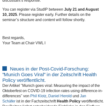
discussant’s response.
You can register via StudIP between
July 21 and August
10, 2025
. Please register early. Further details on the
seminar’s structure and content will follow shortly.
Best regards,
Your Team at Chair VWL I
Neues in der Post-Covid-Forschung:
"Munich Goes Viral" in der Zeitschrift Health
Policy veröffentlicht.
Der Artikel "
Munich goes viral: Measuring the impact of the
Oktoberfest on COVID-19 infection rates using difference-in-
differences
" von
Phil Klotz
,
Daniel Herold
und
Jan
Schäfer
ist in der Fachzeitschrift
Health Policy
veröffentlicht.