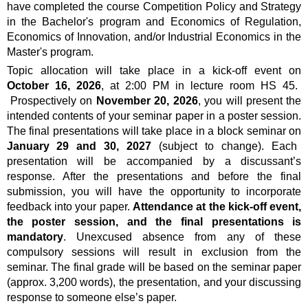
have completed the course
Competition Policy and Strategy
in the Bachelor's program and
Economics of Regulation,
Economics of Innovation, and/or Industrial Economics
in the
Master's program.
Topic allocation
will take place in a
kick-off event on
October 16, 2026
, at 2:00 PM
in lecture room HS 45.
Prospectively on
November
20, 2026
, you will present the
intended contents of your seminar paper in a
poster session
.
The
final presentations
will take place in a
block seminar on
January 29 and 30, 2027
(subject to change). Each
presentation will be accompanied by a discussant’s
response. After the presentations and before the final
submission, you will have the opportunity to incorporate
feedback into your paper.
Attendance at the kick-off event,
the poster session, and the final presentations is
mandatory
. Unexcused absence from any of these
compulsory sessions will result in exclusion from the
seminar. The final grade will be based on the
seminar paper
(approx. 3,200 words), the presentation, and your discussing
response to someone else’s paper
.