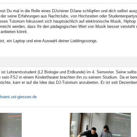
st Du mal in die Rolle eines DJs/einer DJane schlüpfen und dich selbst ausp
der seine Erfahrungen aus Nachtclubs, von Hochzeiten oder Studentenpartys mit 
ieses Tutorium fokussiert sich hauptsächlich auf elektronische Musik, Hipho
rreicht werden, dass Ihr den pädagogischen Wert von Musik besser versteht un
 anbieten könnt.
 ist, ein Laptop und eine Auswahl deiner Lieblingssongs.
ist Lehramtsstudent (L2 Biologie und Erdkunde) im 4. Semester. Seine selbst
 sein FSJ in einem Kindertheater brachten ihn zu seinem Studium. Da er berei
chte, kam er auf die Idee das DJ-Tutorium anzubieten. Er ist seit Dezember