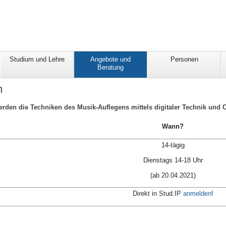
Studium und Lehre
Angebote und
Personen
Beratung
m
rden die Techniken des Musik-Auflegens mittels digitaler Technik und C
Wann?
14-tägig
Dienstags 14-18 Uhr
(ab 20.04.2021)
Direkt in Stud.IP
anmelden
!