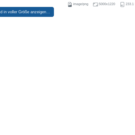
image/png
5000x1220
233.1
ld in voller Größe anzeigen…