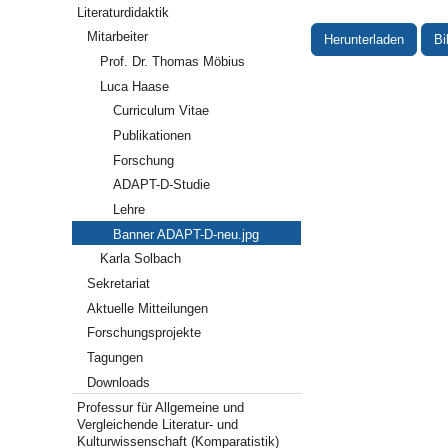
Literaturdidaktik
Mitarbeiter
Herunterladen
Bi
Prof. Dr. Thomas Möbius
Luca Haase
Curriculum Vitae
Publikationen
Forschung
ADAPT-D-Studie
Lehre
Banner ADAPT-D-neu.jpg
Karla Solbach
Sekretariat
Aktuelle Mitteilungen
Forschungsprojekte
Tagungen
Downloads
Professur für Allgemeine und
Vergleichende Literatur- und
Kulturwissenschaft (Komparatistik)