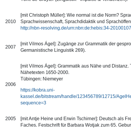
[mit Christoph Müller]: Wie normal ist die Norm? Sp
2010
Sprachwissenschaft, Sprachdidaktik und Sprachöffentl
http://nbn-resolving.de/urn:nbn:de:hebis:34-201001
[mit Vilmos Ágel]: Zugänge zur Grammatik der gesp
2007
Germanistische Linguistik 269).
[mit Vilmos Ágel]: Grammatik aus Nähe und Distanz. 
Nähetexten 1650-2000.
Tübingen: Niemeyer
2006
https://kobra.uni-
kassel.de/bitstream/handle/123456789/12715/Agel
sequence=3
2005
[mit Antje Heine und Erwin Tschirner]: Deutsch als 
Faches. Festschrift für Barbara Wotjak zum 65. Gebur