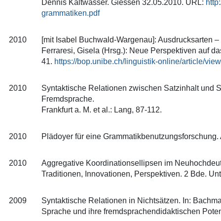
Dennis Kaltwasser. Giessen 32.05.2010. URL:
http
grammatiken.pdf
2010
[mit Isabel Buchwald-Wargenau]: Ausdrucksarten – e
Ferraresi, Gisela (Hrsg.): Neue Perspektiven auf da
41.
https://bop.unibe.ch/linguistik-online/article/vie
2010
Syntaktische Relationen zwischen Satzinhalt und Satz
Fremdsprache.
Frankfurt a. M. et al.: Lang, 87-112.
2010
Plädoyer für eine Grammatikbenutzungsforschung. A
2010
Aggregative Koordinationsellipsen im Neuhochdeuts
Traditionen, Innovationen, Perspektiven. 2 Bde. Unte
2009
Syntaktische Relationen in Nichtsätzen. In: Bachm
Sprache und ihre fremdsprachendidaktischen Potenz