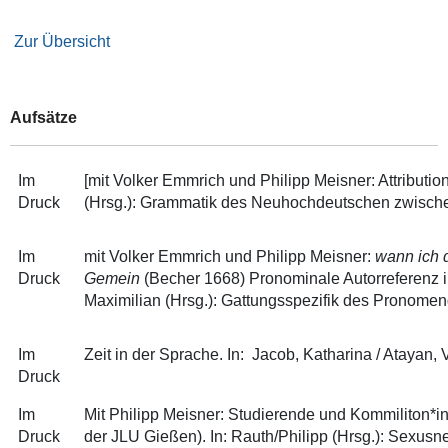
Zur Übersicht
Aufsätze
Im
[mit Volker Emmrich und Philipp Meisner: Attribut
Druck
(Hrsg.): Grammatik des Neuhochdeutschen zwisch
Im
mit Volker Emmrich und Philipp Meisner:
wann ich d
Druck
Gemein
(Becher 1668) Pronominale Autorreferenz i
Maximilian (Hrsg.): Gattungsspezifik des Pronome
Im
Zeit in der Sprache. In: Jacob, Katharina / Atayan
Druck
Im
Mit Philipp Meisner: Studierende und Kommiliton*i
Druck
der JLU Gießen). In: Rauth/Philipp (Hrsg.): Sexusn