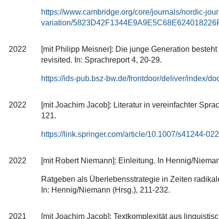
https://www.cambridge.org/core/journals/nordic-journ
variation/5823D42F1344E9A9E5C68E624018226
2022
[mit Philipp Meisner]: Die junge Generation besteh
revisited. In: Sprachreport 4, 20-29.
https://ids-pub.bsz-bw.de/frontdoor/deliver/index/
2022
[mit Joachim Jacob]: Literatur in vereinfachter Sprac
121.
https://link.springer.com/article/10.1007/s41244-02
2022
[mit Robert Niemann]: Einleitung. In Hennig/Nieman
Ratgeben als Überlebensstrategie in Zeiten radika
In: Hennig/Niemann (Hrsg.), 211-232.
2021
[mit Joachim Jacob]: Textkomplexität aus linguistisc