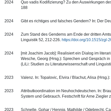
2024
Quo vadis Kodifizierung? Zu den Auswirkungen des
188
2024
Gibt es richtiges und falsches Gendern? In: Der Deu
2024
Zum Stand des Genderns am Ende der dritten Amtspe
Linguistik 52, 212-226.
https://doi.org/10.1515/zgl
2024
[mit Joachim Jacob]: Realisiert ein Dialog im liter
Wesche, Georg (Hrsg.): Sprechen und Gespräch in hi
(LiLi: Studien zu Literaturwissenschaft und Linguist
2023
Valenz. In: Topalovic, Elvira / Blachut, Alisa (Hrsg
2023
Attributkoordination im Neuhochdeutschen. In: Brau
System und Gebrauch. Festschrift für Arne Ziegler
2023
Schnelle, Gohar / Hennig, Mathilde / Odebrecht, Car