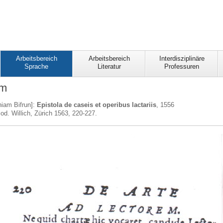
Arbeitsbereich
Arbeitsbereich
Interdisziplinäre
Sprache
Literatur
Professuren
tm
hiam Bifrun]:
Epistola de caseis et operibus lactariis
, 1556
Jod. Willich, Zürich 1563, 220-227.