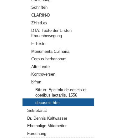
Schriften
CLARIN-D
ZHistLex
DTA: Texte der Ersten
Frauenbewegung
E-Texte
Monumenta Culinaria
Corpus herbariorum
Alte Texte
Kontroversen
bifrun
Bifrun: Epistola de caseis et
operibus lactariis, 1556
decaseis.htm
Sekretariat
Dr. Dennis Kaltwasser
Ehemalige Mitarbeiter
Forschung