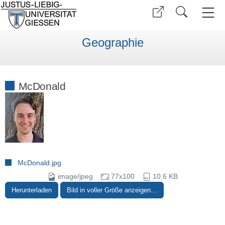
Geographie
McDonald
McDonald.jpg
image/jpeg
77x100
10.6 KB
Herunterladen
Bild in voller Größe anzeigen…