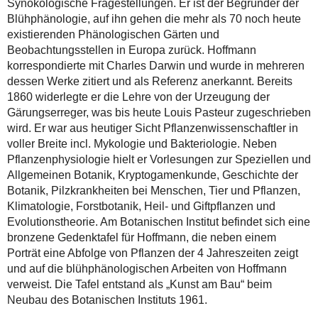
Synökologische Fragestellungen. Er ist der Begründer der
Blühphänologie, auf ihn gehen die mehr als 70 noch heute
existierenden Phänologischen Gärten und
Beobachtungsstellen in Europa zurück. Hoffmann
korrespondierte mit Charles Darwin und wurde in mehreren
dessen Werke zitiert und als Referenz anerkannt. Bereits
1860 widerlegte er die Lehre von der Urzeugung der
Gärungserreger, was bis heute Louis Pasteur zugeschrieben
wird. Er war aus heutiger Sicht Pflanzenwissenschaftler in
voller Breite incl. Mykologie und Bakteriologie. Neben
Pflanzenphysiologie hielt er Vorlesungen zur Speziellen und
Allgemeinen Botanik, Kryptogamenkunde, Geschichte der
Botanik, Pilzkrankheiten bei Menschen, Tier und Pflanzen,
Klimatologie, Forstbotanik, Heil- und Giftpflanzen und
Evolutionstheorie. Am Botanischen Institut befindet sich eine
bronzene Gedenktafel für Hoffmann, die neben einem
Porträt eine Abfolge von Pflanzen der 4 Jahreszeiten zeigt
und auf die blühphänologischen Arbeiten von Hoffmann
verweist. Die Tafel entstand als „Kunst am Bau“ beim
Neubau des Botanischen Instituts 1961.