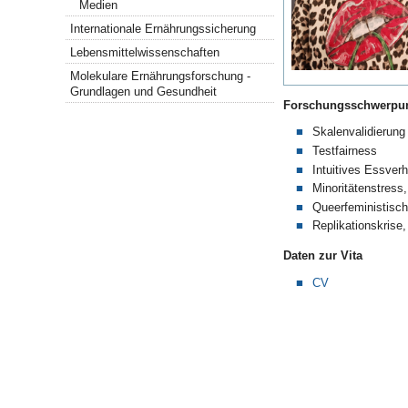
Medien
Internationale Ernährungssicherung
Lebensmittelwissenschaften
Molekulare Ernährungsforschung -
Grundlagen und Gesundheit
Forschungsschwerpu
Skalenvalidierung
Testfairness
Intuitives Essverh
Minoritätenstress,
Queerfeministisch
Replikationskris
Daten zur Vita
CV