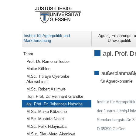
Institut für Agrarpolitik und
Agrar-, Ernährungs- 
Marktforschung
Umweltpolitik
Navigation
apl. Prof. 
Team
Prof. Dr. Ramona Teuber
Maike Köhler
außerplanmäßi
M.Sc. Titilayo Oyeronke
für Agrarökonomie
Akinwehinmi
M.Sc. Robert Asiimwe
Hon. Prof. Dr. Reinhard Grandke
Institut für Agrarpolit
apl. Prof. Dr. Johannes Harsche
der Justus-Liebig-Univ
M.Sc. Maike Kötzsche
M.Sc. Mustafa Nasiri
Senckenbergstraße 3
M.Sc. Felix Ndayisaba
D-35390 Gießen
M.S.c. Dieu-Merci Akonkwa