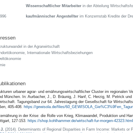
Wissenschaftlicher Mitarbeiter
in der Abteilung Wirtschaft
1996
kaufmännischer Angestellter
im Konzernstab Kredite der Dr
eressen
trukturwandel in der Agrarwirtschaft
ndortökonomie, Internationale Wirtschaftsbeziehungen
eltökonomie
mie
blikationen
rukturen urbaner agrar- und ernährungswirtschaftlicher Cluster im regionalen V
 München. In: Aurbacher, J., D. Bräunig, J. Hanf, C. Herzig, M. Petrick und 
irtschaft. Tagungsband zur 64. Jahrestagung der Gesellschaft für Wirtschaft
ßen, 405-408.
https://gewisola.de/files/60_GEWISOLA_Gie%C3%9Fen_Tagun
ternährung in der Krise: die Rolle von Krieg, Klimawandel, Produktion und Hand
uttgart, 127-153.
https://shop.kohlhammer.de/wirtschaft-fur-morgen-42323.ht
 J.
(2014). Determinants of Regional Disparities in Farm Income: Markets or P