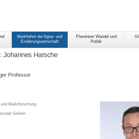
und
Marktlehre der Agrar- und
Planetarer Wandel und
Gl
Ernährungswirtschaft
Politik
Dr. Johannes Harsche
ger Professor
ik und Marktforschung
ersität Gießen