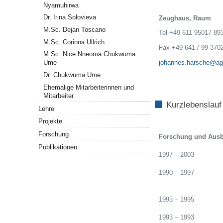
Nyamuhirwa
Dr. Irina Solovieva
Zeughaus, Raum
M.Sc. Dejan Toscano
Tel +49 611 95017 89
M.Sc. Corinna Ullrich
Fax +49 641 / 99 370
M.Sc. Nice Nneoma Chukwuma
johannes.harsche@agr
Ume
Dr. Chukwuma Ume
Ehemalige Mitarbeiterinnen und
Mitarbeiter
Kurzlebenslauf
Lehre
Projekte
Forschung
Forschung und Ausb
Publikationen
1997 – 2003
1990 – 1997
1995 – 1995
1993 – 1993