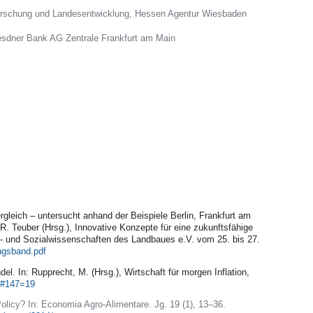
sforschung und Landesentwicklung, Hessen Agentur Wiesbaden
esdner Bank AG Zentrale Frankfurt am Main
ergleich – untersucht anhand der Beispiele Berlin, Frankfurt am
R. Teuber (Hrsg.), Innovative Konzepte für eine zukunftsfähige
s- und Sozialwissenschaften des Landbaues e.V. vom 25. bis 27.
gsband.pdf
el. In: Rupprecht, M. (Hrsg.), Wirtschaft für morgen Inflation,
ml#147=19
olicy? In: Economia Agro-Alimentare. Jg. 19 (1), 13–36.