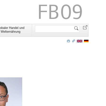
Website
obaler Handel und
durchsuchen
Welternährung