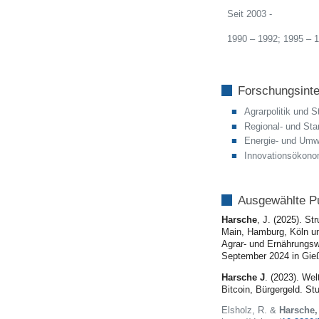
Seit 2003 -
1990 – 1992; 1995 – 
Forschungsint
Agrarpolitik und S
Regional- und Sta
Energie- und Umw
Innovationsökono
Ausgewählte Pu
Harsche
, J. (2025). St
Main, Hamburg, Köln und
Agrar- und Ernährungsw
September 2024 in Gie
Harsche J
. (2023). Wel
Bitcoin, Bürgergeld. St
Elsholz, R. &
Harsche,