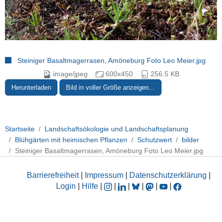
Steiniger Basaltmagerrasen, Amöneburg Foto Leo Meier.jpg
image/jpeg
600x450
256.5 KB
Herunterladen
Bild in voller Größe anzeigen…
Startseite
Landschaftsökologie und Landschaftsplanung
Blühgärten mit heimischen Pflanzen
Schutzwert
bilder
Steiniger Basaltmagerrasen, Amöneburg Foto Leo Meier.jpg
Barrierefreiheit
|
Impressum
|
Datenschutzerklärung
|
Login
|
Hilfe
|
|
|
|
|
|