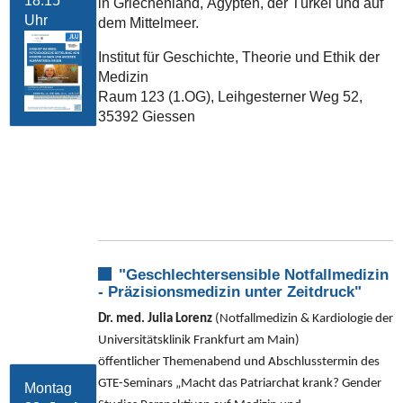
18:15
in Griechenland, Ägypten, der Türkei und auf
Uhr
dem Mittelmeer.
Institut für Geschichte, Theorie und Ethik der
Medizin
Raum 123 (1.OG), Leihgesterner Weg 52,
35392 Giessen
"Geschlechtersensible Notfallmedizin
- Präzisionsmedizin unter Zeitdruck"
Dr. med. Julia Lorenz
(Notfallmedizin & Kardiologie der
Universitätsklinik Frankfurt am Main)
öffentlicher Themenabend und Abschlusstermin des
GTE-Seminars „Macht das Patriarchat krank? Gender
Montag