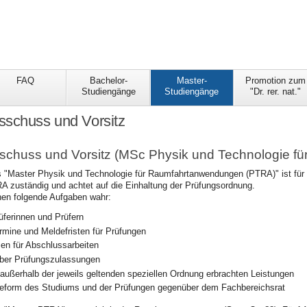
FAQ
Bachelor-
Master-
Promotion zum
Studiengänge
Studiengänge
"Dr. rer. nat."
sschuss und Vorsitz
schuss und Vorsitz (MSc Physik und Technologie f
"Master Physik und Technologie für Raumfahrtanwendungen (PTRA)" ist für d
 zuständig und achtet auf die Einhaltung der Prüfungsordnung.
hen folgende Aufgaben wahr:
üferinnen und Prüfern
rmine und Meldefristen für Prüfungen
en für Abschlussarbeiten
ber Prüfungszulassungen
ußerhalb der jeweils geltenden speziellen Ordnung erbrachten Leistungen
eform des Studiums und der Prüfungen gegenüber dem Fachbereichsrat