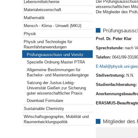
Der Prüfungsausschuss 
Lebensmittelchemie
wissenschaftlichen Mita
Materialwissenschaft
Die Mitglieder des Prü
Mathematik
Mensch - Klima - Umwelt (MKU)
Prüfungsaussc
Physik
Prof. Dr. Peter Klar
Physik und Technologie für
Raumfahrtanwendungen
Sprechstunde:
nach V
Prüfungsausschuss und Vorsitz
Telefon:
0641/99-3319
Spezielle Ordnung Master PTRA
E-Mail
Allgemeine Bestimmungen für
Bachelor- und Masterstudiengänge
Stellvertretung:
N.N.
Satzung der Justus-Liebig-
Studienfachberatung:
Universität Gießen zur Sicherung
guter wissenschaftlicher Praxis
Anerkennungsbeauftr
Download Formulare
ERASMUS-Beauftragt
Sustainable Chemistry
Wirtschaftsgeographie, Mobilität und
Mitglieder des
Raumentwicklungspolitik