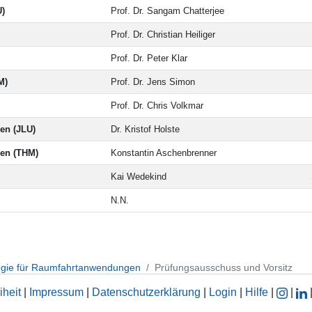
U)
Prof. Dr. Sangam Chatterjee
Prof. Dr. Christian Heiliger
Prof. Dr. Peter Klar
M)
Prof. Dr. Jens Simon
Prof. Dr. Chris Volkmar
nen (JLU)
Dr. Kristof Holste
nen (THM)
Konstantin Aschenbrenner
Kai Wedekind
N.N.
ogie für Raumfahrtanwendungen
Prüfungsausschuss und Vorsitz
iheit
|
Impressum
|
Datenschutzerklärung
|
Login
|
Hilfe
|
|