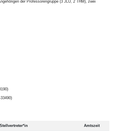
ngehörigen der Professorengruppe (3 JLU, 2 THM), zwei
3190)
-33490)
Stellvertreter*in
Amtszeit