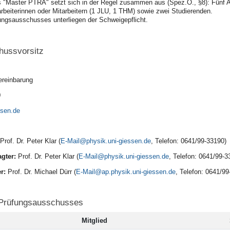
"Master PTRA" setzt sich in der Regel zusammen aus (Spez.O., §8): Fünf A
rbeiterinnen oder Mitarbeitern (1 JLU, 1 THM) sowie zwei Studierenden.
fungsausschusses unterliegen der Schweigepflicht.
hussvorsitz
ereinbarung
0
Prof. Dr. Peter Klar (
E-Mail
,
Telefon: 0641/99-33190)
agter:
Prof. Dr. Peter Klar (
E-Mail
,
Telefon: 0641/99-3
er:
Prof. Dr. Michael Dürr (
E-Mail
, Telefon: 0641/99
 Prüfungsausschusses
Mitglied