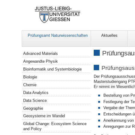
Prüfungsamt Naturwissenschaften
Aktuelles
Navigation
Prüfungsau
Advanced Materials
Angewandte Physik
Prüfungsaus
Bioinformatik und Systembiologie
Der Prüfungsausschuss 
Biologie
Masterstudiengang PTRA
Chemie
Er nimmt im Wesentlic
Data Analytics
Bestellung von Pr
Data Science
Festlegung der Te
Vergabe der Them
Geographie
Entscheidungen ü
Geosysteme im Wandel
Anerkennung von a
Global Change: Ecosystem Science
Anregungen zur R
and Policy