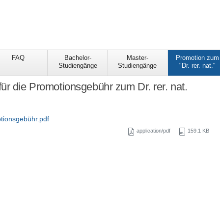
FAQ
Bachelor-
Master-
Promotion zum
Studiengänge
Studiengänge
"Dr. rer. nat."
ür die Promotionsgebühr zum Dr. rer. nat.
tionsgebühr.pdf
application/pdf
159.1 KB