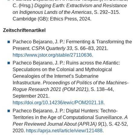
C. (Hrsg.)
Digging Earth: Extractivism and Resistance
on Indigenous Lands of the Americas
, S. 292–315.
Cambridge (GB): Ethics Press, 2024.
Zeitschriftenartikel
Pacheco Bejarano, J. P.: Fermenting & Transforming the
Present.
CSPA Quarterly
33
, S. 66–83, 2021.
https://www.jstor.org/stable/27110636.
Pacheco Bejarano, J. P.: Ruins across the Atlantic:
Speculations on the Colonial and Mythological
Genealogies of the Internet’s Submarine
Infrastructure.
Proceedings of Politics of the Machines-
Rogue Research 2021 (POM 2021)
, S. 138–44,
September 2021.
https://doi.org/10.14236/ewic/POM2021.18
.
Pacheco Bejarano, J. P.: Digital Hunters: Techno-
Territories in the Age of Computational Surveillance.
A
Peer Reviewed Journal About (APRJA)
9
(1), S. 42-52,
2020.
https://aprja.net//article/view/121488
.