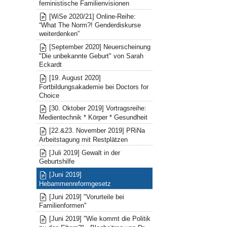
feministische Familienvisionen
[WiSe 2020/21] Online-Reihe:
“What The Norm?! Genderdiskurse
weiterdenken”
[September 2020] Neuerscheinung
"Die unbekannte Geburt" von Sarah
Eckardt
[19. August 2020]
Fortbildungsakademie bei Doctors for
Choice
[30. Oktober 2019] Vortragsreihe:
Medientechnik * Körper * Gesundheit
[22.&23. November 2019] PRiNa
Arbeitstagung mit Restplätzen
[Juli 2019] Gewalt in der
Geburtshilfe
[Juni 2019]
Hebammenreformgesetz
[Juni 2019] "Vorurteile bei
Familienformen"
[Juni 2019] "Wie kommt die Politik