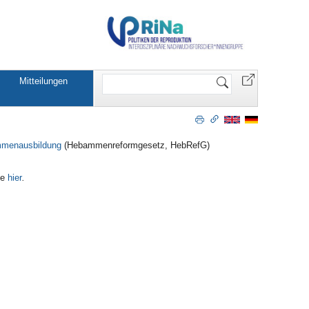
Website
Mitteilungen
durchsuchen
mmenausbildung
(Hebammenreformgesetz, HebRefG)
ie
hier
.