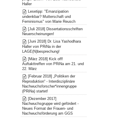
Haller
Lesetipp: "Emanzipation
undenkbar? Mutterschaft und
Feminismus" von Marie Reusch
[Juli 2018] Dissertationsschriften
Neuerscheinungen!
[Juni 2018] Dr. Lisa Yashodhara
Haller von PRiNa in der
LAGE(N)besprechung!
[März 2018] Kick off!
Auftakttreffen von PRiNa am 21. und
22. März
[Februar 2018] „Politiken der
Reproduktion“ - Interdisziplinäre
Nachwuchsforscher*innengruppe
(PRiNa) startet!
[Dezember 2017]
Nachwuchsgruppe wird gefördert -
Neues Format der Frauen- und
Nachwuchsförderung am GGS