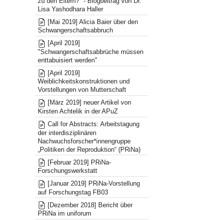
zu den Eltern?" - Blogbeitrag von Dr.
Lisa Yashodhara Haller
[Mai 2019] Alicia Baier über den
Schwangerschaftsabbruch
[April 2019]
"Schwangerschaftsabbrüche müssen
enttabuisiert werden"
[April 2019]
Weiblichkeitskonstruktionen und
Vorstellungen von Mutterschaft
[März 2019] neuer Artikel von
Kirsten Achtelik in der APuZ
Call for Abstracts: Arbeitstagung
der interdisziplinären
Nachwuchsforscher*innengruppe
„Politiken der Reproduktion“ (PRiNa)
[Februar 2019] PRiNa-
Forschungswerkstatt
[Januar 2019] PRiNa-Vorstellung
auf Forschungstag FB03
[Dezember 2018] Bericht über
PRiNa im uniforum