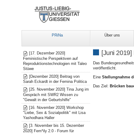
PRiNa
Über uns
Mitteilungen
[Juni 2019
[17. Dezember 2020]
Feministische Perspektiven auf
Das Bundesgesundheits
Reproduktionstechnologien mit Taleo
veröffentlicht.
Stüwe
[Dezember 2020] Beitrag von
Eine
Stellungnahme d
Sarah Eckardt in der Femina Politica
Das Ziel:
Brücken baue
[25. November 2020] Tina Jung im
Gespräch mit SWR2 Wissen zu
"Gewalt in der Geburtshilfe"
[16. November 2020] Workshop
"Liebe, Sex & Sozialpolitik" mit Lisa
Yashodhara Haller
[3. November bis 15. Dezember
2020] Fem*ily 2.0 - Forum für