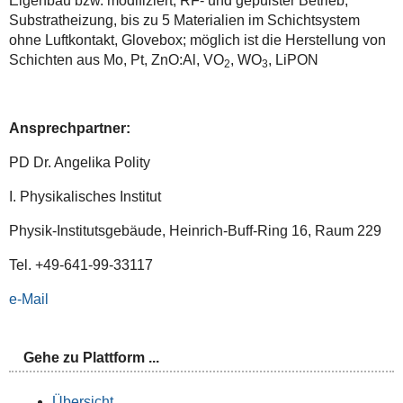
Eigenbau bzw. modifiziert, RF- und gepulster Betrieb,
Substratheizung, bis zu 5 Materialien im Schichtsystem
ohne Luftkontakt, Glovebox; möglich ist die Herstellung von
Schichten aus Mo, Pt, ZnO:Al, VO
, WO
, LiPON
2
3
Ansprechpartner:
PD Dr. Angelika Polity
I. Physikalisches Institut
Physik-Institutsgebäude, Heinrich-Buff-Ring 16, Raum 229
Tel. +49-641-99-33117
e-Mail
Gehe zu Plattform ...
Übersicht