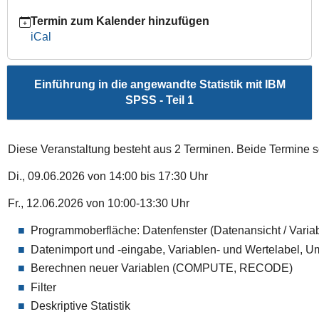
SPSS
Termin zum Kalender hinzufügen
-
iCal
Teil
1
2026-
Einführung in die angewandte Statistik mit IBM
06-
SPSS - Teil 1
09T14:00:00+02:00
2026-
06-
Diese Veranstaltung besteht aus 2 Terminen. Beide Termine 
09T17:30:00+02:00
Di., 09.06.2026 von 14:00 bis 17:30 Uhr
Fr., 12.06.2026 von 10:00-13:30 Uhr
Programmoberfläche: Datenfenster (Datenansicht / Variab
Datenimport und -eingabe, Variablen- und Wertelabel, 
Berechnen neuer Variablen (COMPUTE, RECODE)
Filter
Deskriptive Statistik