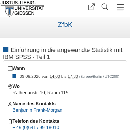
ZfbK
Einführung in die angewandte Statistik mit
IBM SPSS - Teil 1
https://www.uni-
Wann
giessen.de/de/fbz/zentren/zfbk/career/veranterm/terminework
1-
09.06.2026
von
14:00
bis
17:30
(Europe/Berlin / UTC200)
sose26
Wo
Einführung
Rathenaustr. 10, Raum 115
in
die
Name des Kontakts
angewandte
Benjamin Frank-Morgan
Statistik
Telefon des Kontakts
mit
+ 49 (0)641 / 99-18010
IBM