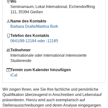
Wo
Fit
Seminarraum, Lokal International, Eichendorffring
für
111, 35394 Gießen
Deutschland:
Schriftliche
Name des Kontakts
Bewerbung
Barbara Dralle/Martina Bork
2014-
Telefon des Kontakts
06-
0641/99-12184 oder -12185
06T13:00:00+02:00
2014-
Teilnehmer
06-
Internationale oder international interessierte
06T17:00:00+02:00
Studierende
Bewerben
Termin zum Kalender hinzufügen
heißt
iCal
für
sich
werben.
Wir zeigen Ihnen, wie Sie Ihre fachliche und persönliche
Dazu
Qualifikation überzeugend in Anschreiben und Lebenslauf
müssen
präsentieren. Hierzu wird auch exemplarisch auf
Sie
Stellenausschreibungen und deren Analyse eingegangen.