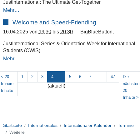
JustInternational: The Ultimate Get-Together
Mehr…
Welcome and Speed-Friending
16.04.2025
von
19:30
bis
20:30
—
BigBlueButton
,
—
JustInternational Series & Orientation Week for International
Students (OWIS)
Mehr…
<
20
1
2
3
4
5
6
7
...
47
Die
frühere
nächsten
(aktuell)
Inhalte
20
Inhalte
>
Startseite
Internationales
Internationaler Kalender
Termine
Weitere