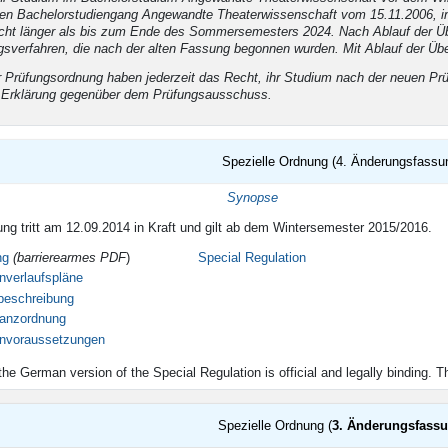
den Bachelorstudiengang Angewandte Theaterwissenschaft vom 15.11.2006, i
ht länger als bis zum Ende des Sommersemesters 2024. Nach Ablauf der Über
verfahren, die nach der alten Fassung begonnen wurden. Mit Ablauf der Überg
r Prüfungsordnung haben jederzeit das Recht, ihr Studium nach der neuen Pr
en Erklärung gegenüber dem Prüfungsausschuss.
Spezielle Ordnung (4. Änderungsfassu
tigkeit
Synopse
ng tritt am 12.09.2014 in Kraft und gilt ab dem Wintersemester 2015/2016.
ng
(barrierearmes PDF
)
Special Regulation
nverlaufspläne
beschreibung
tanzordnung
envoraussetzungen
the German version of the Special Regulation is official and legally binding. T
Spezielle Ordnung (
3. Änderungsfass