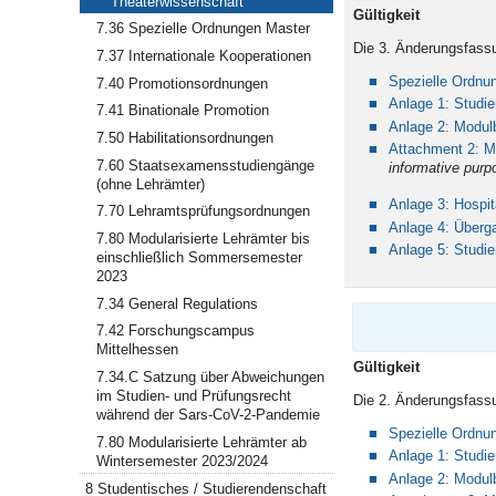
Theaterwissenschaft"
Gül
7.36 Spezielle Ordnungen Master
Die 3. Änderungsfassu
7.37 Internationale Kooperationen
Spezielle Ordn
7.40 Promotionsordnungen
Anlage 1: Studie
7.41 Binationale Promotion
Anlage 2: Modul
7.50 Habilitationsordnungen
Attachment 2: M
7.60 Staatsexamensstudiengänge
informative purp
(ohne Lehrämter)
Anlage 3: Hospi
7.70 Lehramtsprüfungsordnungen
Anlage 4: Über
7.80 Modularisierte Lehrämter bis
Anlage 5: Studi
einschließlich Sommersemester
2023
7.34 General Regulations
7.42 Forschungscampus
Mittelhessen
Gül
7.34.C Satzung über Abweichungen
im Studien- und Prüfungsrecht
Die 2. Änderungsfassu
während der Sars-CoV-2-Pandemie
Spezielle Ordnu
7.80 Modularisierte Lehrämter ab
Anlage 1: Studie
Wintersemester 2023/2024
Anlage 2: Modul
8 Studentisches / Studierendenschaft