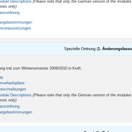
odule Descriptions
(Please note that only the German version of the modules is
oses only)
tanzordnung
gangsbestimmungen
envoraussetzungen
Spezielle Ordnung (
1. Änderungsfass
ng trat zum Wintersemester 2009/2010 in Kraft.
ng
nverlaufspläne
beschreibungen
odule Descriptions
(
Please note that only the German version of the modules is
oses only)
tanzordnung
gangsbestimmungen