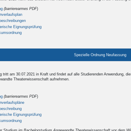
ng
(barrierearmes PDF
)
nverlaufsplan
beschreibungen
lerische Eignungsprüfung
ikumsordnung
Spezielle Ordnung Neufassung
tigkeit
 tritt am 30.07.2021 in Kraft und findet auf alle Studierenden Anwendung, d
wandte Theaterwissenschaft aufnehmen.
ng
(barrierearmes PDF
)
nverlaufspläne
beschreibung
lerische Eignungsprüfung
ikumsordnung
 ihr Studium im Bachelorstudium Angewandte Theaterwissenschaft vor dem W