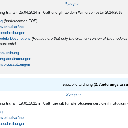
tigkeit
Synopse
ng trat am 25.04.2014 in Kraft und gilt ab dem Wintersemester 2014/2015.
ung
(
barrierearmes PDF
)
nverlaufspläne
beschreibungen
odule Descriptions
(Please note that only the German version of the modules is
oses only)
tanzordnung
gangsbestimmungen
envoraussetzungen
Spezielle Ordnung (
2. Änderungsfass
tigkeit
Synopse
ng trat am 19.01.2012 in Kraft. Sie gilt für alle Studierenden, die ihr Stud
ng
nverlaufspläne
beschreibungen