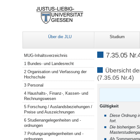
Über die JLU
Studium
Navigation
7.35.05 Nr.
MUG-Inhaltsverzeichnis
1 Bundes- und Landesrecht
Übersicht d
2 Organisation und Verfassung der
(7.35.05 Nr.4)
Hochschule
3 Personal
4 Haushalts-, Finanz-, Kassen- und
Rechnungswesen
Gül
5 Forschung / Auslandsbeziehungen /
Preise und Auszeichnungen
Diese Ordnung i
6 Studienangelegenheiten und -
fort.
ordnungen
Die bisherigen S
Masterstudienga
7 Prüfungsangelegenheiten und -
ordnungen
Ab Sommersemest