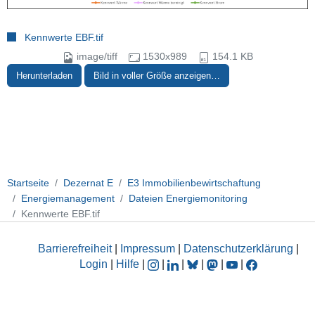
Kennwerte EBF.tif
image/tiff
1530x989
154.1 KB
Herunterladen
Bild in voller Größe anzeigen…
Startseite
Dezernat E
E3 Immobilienbewirtschaftung
Energiemanagement
Dateien Energiemonitoring
Kennwerte EBF.tif
Barrierefreiheit
|
Impressum
|
Datenschutzerklärung
|
Login
|
Hilfe
|
|
|
|
|
|