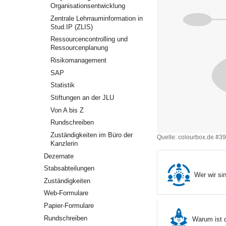
Organisationsentwicklung
Zentrale Lehrrauminformation in
Stud.IP (ZLIS)
Ressourcencontrolling und
Ressourcenplanung
Risikomanagement
SAP
Statistik
Stiftungen an der JLU
Von A bis Z
Rundschreiben
Zuständigkeiten im Büro der
Quelle: colourbox.de #
Kanzlerin
Dezernate
Stabsabteilungen
Wer wir si
Zuständigkeiten
Web-Formulare
Papier-Formulare
Rundschreiben
Warum ist 