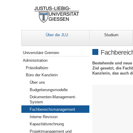
Über die JLU
Studium
Navigation
Fachberei
Universitäre Gremien
Administration
Bestehende und neue H
Präsidialbüro
Ziel gesetzt, die Fach
Kanzlerin, das auch 
Büro der Kanzlerin
Über uns
Budgetierungsmodelle
Dokumenten-Management-
System
Fachbereichsmanagement
Interne Revision
Kapazitätsrechnung
Projektmanagement und