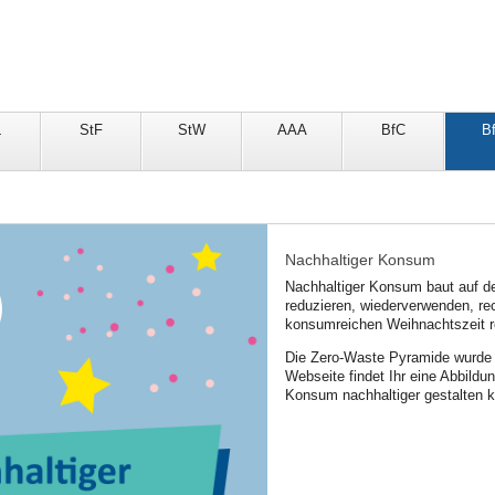
L
StF
StW
AAA
BfC
B
Nachhaltiger Konsum
Nachhaltiger Konsum baut auf de
reduzieren, wiederverwenden, rec
konsumreichen Weihnachtszeit r
Die Zero-Waste Pyramide wurde v
Webseite findet Ihr eine Abbildu
Konsum nachhaltiger gestalten k