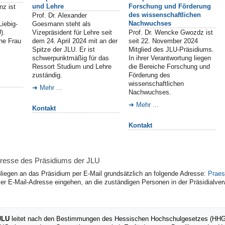
und Lehre
Forschung und Förderung
nz ist
des wissenschaftlichen
Prof. Dr. Alexander
Nachwuchses
Liebig-
Goesmann steht als
).
Vizepräsident für Lehre seit
Prof. Dr. Wencke Gwozdz ist
ine Frau
dem 24. April 2024 mit an der
seit 22. November 2024
Spitze der JLU. Er ist
Mitglied des JLU-Präsidiums.
schwerpunktmäßig für das
In ihrer Verantwortung liegen
Ressort Studium und Lehre
die Bereiche Forschung und
zuständig.
Förderung des
wissenschaftlichen
Mehr ...
Nachwuchses.
Mehr ...
Kontakt
Kontakt
dresse des Präsidiums der JLU
Anliegen an das Präsidium per E-Mail grundsätzlich an folgende Adresse:
Praes
ser E-Mail-Adresse eingehen, an die zuständigen Personen in der Präsidialverw
 JLU
leitet nach den Bestimmungen des Hessischen Hochschulgesetzes (HHG) di