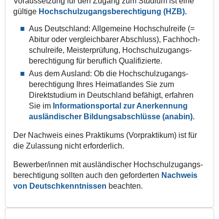
Voraussetzung für den Zugang zum Studium ist eine
gültige
Hochschulzugangsberechtigung (HZB).
Aus Deutschland: Allgemeine Hochschul­reife (=
Abitur oder vergleichbarer Abschluss), Fach­hoch­
schul­reife, Meister­prüfung, Hochschul­zugangs­
berechtigung für beruflich Qualifizierte.
Aus dem Ausland: Ob die Hochschul­zugangs­
berechtigung Ihres Heimatlandes Sie zum
Direktstudium in Deutschland befähigt, erfahren
Sie im
Informations­portal zur Anerkennung
ausländischer Bildungs­abschlüsse (anabin).
Der Nachweis eines Praktikums (Vorpraktikum) ist für
die Zulassung nicht erforderlich.
Bewerber/innen mit ausländischer Hochschul­­zugangs­­
berechtigung sollten auch den geforderten
Nachweis
von Deutsch­kenntnissen
beachten.