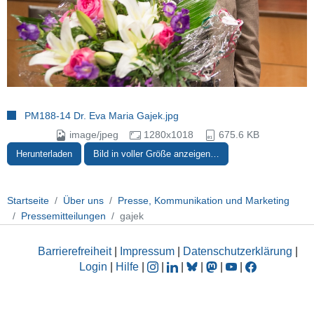
PM188-14 Dr. Eva Maria Gajek.jpg
image/jpeg
1280x1018
675.6 KB
Herunterladen
Bild in voller Größe anzeigen…
Startseite
Über uns
Presse, Kommunikation und Marketing
Pressemitteilungen
gajek
Barrierefreiheit
|
Impressum
|
Datenschutzerklärung
|
Login
|
Hilfe
|
|
|
|
|
|