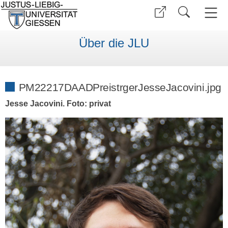
Über die JLU
PM22217DAADPreistrgerJesseJacovini.jpg
Jesse Jacovini. Foto: privat