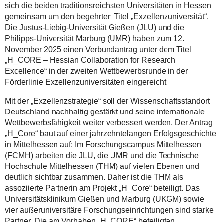
sich die beiden traditionsreichsten Universitäten in Hessen
gemeinsam um den begehrten Titel „Exzellenzuniversität“.
Die Justus-Liebig-Universität Gießen (JLU) und die
Philipps-Universität Marburg (UMR) haben zum 12.
November 2025 einen Verbundantrag unter dem Titel
„H_CORE – Hessian Collaboration for Research
Excellence“ in der zweiten Wettbewerbsrunde in der
Förderlinie Exzellenzuniversitäten eingereicht.
Mit der „Exzellenzstrategie“ soll der Wissenschaftsstandort
Deutschland nachhaltig gestärkt und seine internationale
Wettbewerbsfähigkeit weiter verbessert werden. Der Antrag
„H_Core“ baut auf einer jahrzehntelangen Erfolgsgeschichte
in Mittelhessen auf: Im Forschungscampus Mittelhessen
(FCMH) arbeiten die JLU, die UMR und die Technische
Hochschule Mittelhessen (THM) auf vielen Ebenen und
deutlich sichtbar zusammen. Daher ist die THM als
assoziierte Partnerin am Projekt „H_Core“ beteiligt. Das
Universitätsklinikum Gießen und Marburg (UKGM) sowie
vier außeruniversitäre Forschungseinrichtungen sind starke
Partner. Die am Vorhaben „H_CORE“ beteiligten