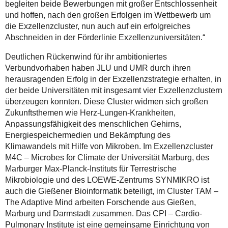
begleiten beide Bewerbungen mit großer Entschlossenheit
und hoffen, nach den großen Erfolgen im Wettbewerb um
die Exzellenzcluster, nun auch auf ein erfolgreiches
Abschneiden in der Förderlinie Exzellenzuniversitäten.“
Deutlichen Rückenwind für ihr ambitioniertes
Verbundvorhaben haben JLU und UMR durch ihren
herausragenden Erfolg in der Exzellenzstrategie erhalten, in
der beide Universitäten mit insgesamt vier Exzellenzclustern
überzeugen konnten. Diese Cluster widmen sich großen
Zukunftsthemen wie Herz-Lungen-Krankheiten,
Anpassungsfähigkeit des menschlichen Gehirns,
Energiespeichermedien und Bekämpfung des
Klimawandels mit Hilfe von Mikroben. Im Exzellenzcluster
M4C – Microbes for Climate der Universität Marburg, des
Marburger Max-Planck-Instituts für Terrestrische
Mikrobiologie und des LOEWE-Zentrums SYNMIKRO ist
auch die Gießener Bioinformatik beteiligt, im Cluster TAM –
The Adaptive Mind arbeiten Forschende aus Gießen,
Marburg und Darmstadt zusammen. Das CPI – Cardio-
Pulmonary Institute ist eine gemeinsame Einrichtung von