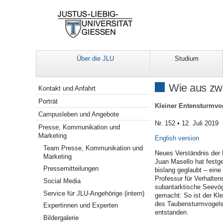
Über die JLU
Studium
Navigation
Wie aus zwe
Kontakt und Anfahrt
Porträt
Kleiner Entensturmvoge
Campusleben und Angebote
Nr. 152 • 12. Juli 2019
Presse, Kommunikation und
Marketing
English version
Team Presse, Kommunikation und
Neues Verständnis der 
Marketing
Juan Masello hat festge
Pressemitteilungen
bislang geglaubt – eine
Professur für Verhaltens
Social Media
subantarktische Seevög
Service für JLU-Angehörige (intern)
gemacht: So ist der Kle
des Taubensturmvogels 
Expertinnen und Experten
entstanden.
Bildergalerie