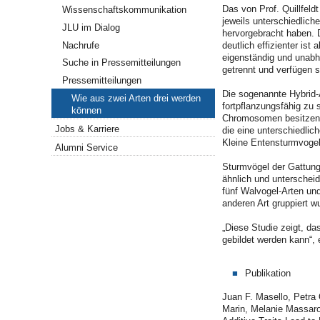
Das von Prof. Quillfeldt
Wissenschaftskommunikation
jeweils unterschiedliche
JLU im Dialog
hervorgebracht haben. D
Nachrufe
deutlich effizienter ist
eigenständig und unabhä
Suche in Pressemitteilungen
getrennt und verfügen so
Pressemitteilungen
Die sogenannte Hybrid-A
Wie aus zwei Arten drei werden
fortpflanzungsfähig zu 
können
Chromosomen besitzen. 
Jobs & Karriere
die eine unterschiedli
Kleine Entensturmvogel 
Alumni Service
Sturmvögel der Gattung
ähnlich und unterschei
fünf Walvogel-Arten un
anderen Art gruppiert w
„Diese Studie zeigt, da
gebildet werden kann“, 
Publikation
Juan F. Masello, Petra
Marin, Melanie Massaro