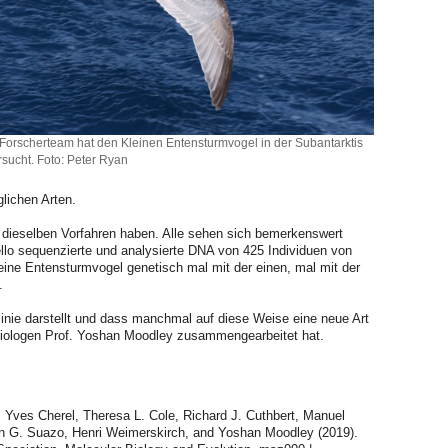
Forscherteam hat den Kleinen Entensturmvogel in der Subantarktis
rsucht. Foto: Peter Ryan
glichen Arten.
 dieselben Vorfahren haben. Alle sehen sich bemerkenswert
llo sequenzierte und analysierte DNA von 425 Individuen von
eine Entensturmvogel genetisch mal mit der einen, mal mit der
.
linie darstellt und dass manchmal auf diese Weise eine neue Art
n Biologen Prof. Yoshan Moodley zusammengearbeitet hat.
 Yves Cherel, Theresa L. Cole, Richard J. Cuthbert, Manuel
ián G. Suazo, Henri Weimerskirch, and Yoshan Moodley (2019).