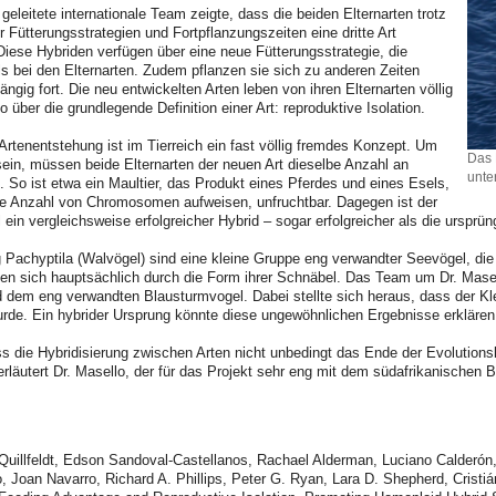
 geleitete internationale Team zeigte, dass die beiden Elternarten trotz
r Fütterungsstrategien und Fortpflanzungszeiten eine dritte Art
iese Hybriden verfügen über eine neue Fütterungsstrategie, die
 als bei den Elternarten. Zudem pflanzen sie sich zu anderen Zeiten
ngig fort. Die neu entwickelten Arten leben von ihren Elternarten völlig
 über die grundlegende Definition einer Art: reproduktive Isolation.
rtenentstehung ist im Tierreich ein fast völlig fremdes Konzept. Um
Das 
sein, müssen beide Elternarten der neuen Art dieselbe Anzahl an
unte
So ist etwa ein Maultier, das Produkt eines Pferdes und eines Esels,
che Anzahl von Chromosomen aufweisen, unfruchtbar. Dagegen ist der
ein vergleichsweise erfolgreicher Hybrid – sogar erfolgreicher als die ursprün
 Pachyptila (Walvögel) sind eine kleine Gruppe eng verwandter Seevögel, die
den sich hauptsächlich durch die Form ihrer Schnäbel. Das Team um Dr. Mase
d dem eng verwandten Blausturmvogel. Dabei stellte sich heraus, dass der Kl
urde. Ein hybrider Ursprung könnte diese ungewöhnlichen Ergebnisse erklären
ss die Hybridisierung zwischen Arten nicht unbedingt das Ende der Evolutions
erläutert Dr. Masello, der für das Projekt sehr eng mit dem südafrikanische
 Quillfeldt, Edson Sandoval-Castellanos, Rachael Alderman, Luciano Calderón,
, Joan Navarro, Richard A. Phillips, Peter G. Ryan, Lara D. Shepherd, Crist