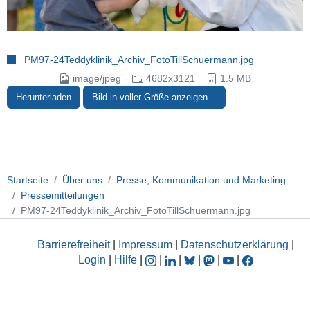
PM97-24Teddyklinik_Archiv_FotoTillSchuermann.jpg
image/jpeg
4682x3121
1.5 MB
Herunterladen
Bild in voller Größe anzeigen…
Startseite
Über uns
Presse, Kommunikation und Marketing
Pressemitteilungen
PM97-24Teddyklinik_Archiv_FotoTillSchuermann.jpg
Barrierefreiheit
|
Impressum
|
Datenschutzerklärung
|
Login
|
Hilfe
|
|
|
|
|
|