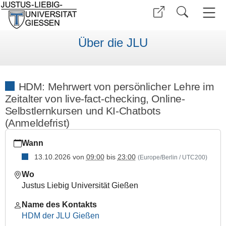
Über die JLU
HDM: Mehrwert von persönlicher Lehre im
Zeitalter von live-fact-checking, Online-
Selbstlernkursen und KI-Chatbots
(Anmeldefrist)
https://www.uni-
Wann
giessen.de/de/ueber-
uns/veranstaltungen/fortbildung/mehrwert-
13.10.2026
von
09:00
bis
23:00
(Europe/Berlin / UTC200)
von-
Wo
persoenlicher-
Justus Liebig Universität Gießen
lehre
HDM:
Name des Kontakts
Mehrwert
HDM der JLU Gießen
von