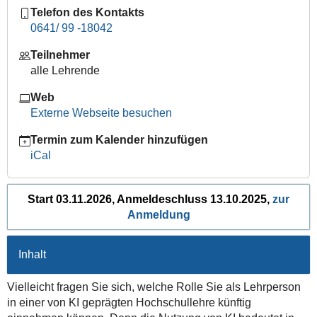
Telefon des Kontakts
persönlicher
0641/ 99 -18042
Lehre
im
Teilnehmer
Zeitalter
alle Lehrende
von
live-
Web
fact-
Externe Webseite besuchen
checking,
Online-
Termin zum Kalender hinzufügen
Selbstlernkursen
iCal
und
KI-
Start 03.11.2026, Anmeldeschluss 13.10.2025,
zur
Chatbots
Anmeldung
(Anmeldefrist)
2026-
10-
Inhalt
13T09:00:00+02:00
2026-
Vielleicht fragen Sie sich, welche Rolle Sie als Lehrperson
10-
in einer von KI geprägten Hochschullehre künftig
13T23:00:00+02:00