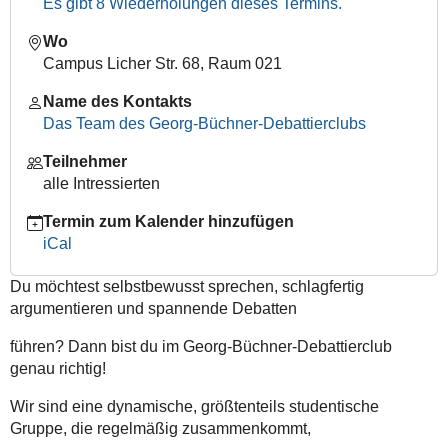
Es gibt 8 Wiederholungen dieses Termins.
04-
Wo
14T18:15:00+02:00
Campus Licher Str. 68, Raum 021
2026-
04-
Name des Kontakts
14T20:30:00+02:00
Das Team des Georg-Büchner-Debattierclubs
Teilnehmer
alle Intressierten
Termin zum Kalender hinzufügen
iCal
Du möchtest selbstbewusst sprechen, schlagfertig
argumentieren und spannende Debatten
führen? Dann bist du im Georg-Büchner-Debattierclub
genau richtig!
Wir sind eine dynamische, größtenteils studentische
Gruppe, die regelmäßig zusammenkommt,