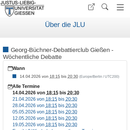
Über die JLU
Georg-Büchner-Debattierclub Gießen -
Wöchentliche Debatte
https://www.uni-
Wann
giessen.de/de/ueber-
uns/veranstaltungen/sonstige/debattieren
14.04.2026
von
18:15
bis
20:30
(Europe/Berlin / UTC200)
Georg-
Alle Termine
Büchner-
14.04.2026
von
18:15
bis
20:30
Debattierclub
21.04.2026
von
18:15
bis
20:30
Gießen
28.04.2026
von
18:15
bis
20:30
-
05.05.2026
von
18:15
bis
20:30
Wöchentliche
12.05.2026
von
18:15
bis
20:30
Debatte
19.05.2026
von
18:15
bis
20:30
2026-