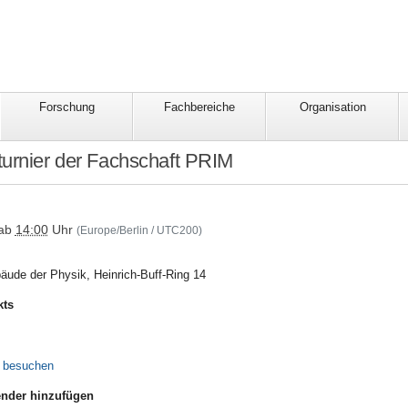
Forschung
Fachbereiche
Organisation
urnier der Fachschaft PRIM
stige/doppelkopfturnier
ab
14:00
Uhr
(Europe/Berlin / UTC200)
äude der Physik, Heinrich-Buff-Ring 14
kts
e besuchen
nder hinzufügen