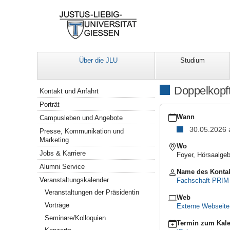
Über die JLU
Studium
Navigation
Doppelkopft
Kontakt und Anfahrt
Porträt
https://www.uni-
giessen.de/de/ueber-
Wann
Campusleben und Angebote
uns/veranstaltungen/son
30.05.2026
Presse, Kommunikation und
Doppelkopfturnier
Marketing
der
Wo
Jobs & Karriere
Fachschaft
Foyer, Hörsaalgeb
PRIM
Alumni Service
Name des Konta
2026-
Veranstaltungskalender
Fachschaft PRIM
05-
30T14:00:00+02:00
Veranstaltungen der Präsidentin
Web
2026-
Vorträge
Externe Webseit
05-
Seminare/Kolloquien
30T23:59:59+02:00
Termin zum Kale