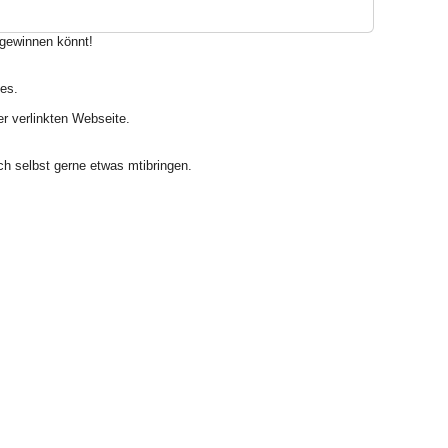
 gewinnen könnt!
des.
er verlinkten Webseite.
ch selbst gerne etwas mtibringen.