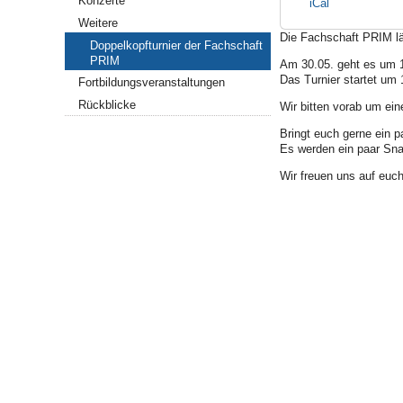
Konzerte
iCal
Weitere
Die Fachschaft PRIM lä
Doppelkopfturnier der Fachschaft
PRIM
Am 30.05. geht es um 13
Das Turnier startet um 
Fortbildungsveranstaltungen
Rückblicke
Wir bitten vorab um ein
Bringt euch gerne ein p
Es werden ein paar Snac
Wir freuen uns auf euch