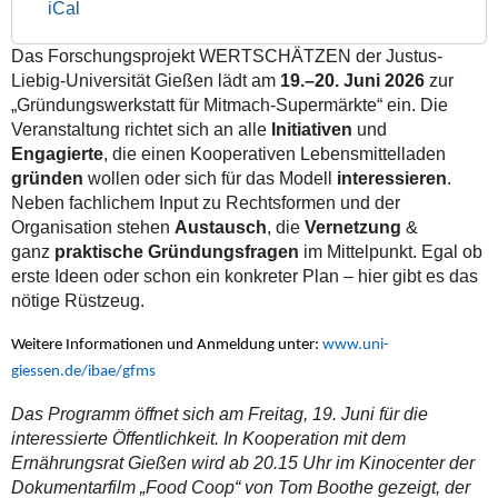
iCal
2026-
06-
Das Forschungsprojekt WERTSCHÄTZEN der Justus-
20T16:00:00+02:00
Liebig-Universität Gießen lädt am
19.–20. Juni 2026
zur
„Gründungswerkstatt für Mitmach-Supermärkte“ ein. Die
Veranstaltung richtet sich an alle
Initiativen
und
Engagierte
, die einen Kooperativen Lebensmittelladen
gründen
wollen oder sich für das Modell
interessieren
.
Neben fachlichem Input zu Rechtsformen und der
Organisation stehen
Austausch
, die
Vernetzung
&
ganz
praktische Gründungsfragen
im Mittelpunkt. Egal ob
erste Ideen oder schon ein konkreter Plan – hier gibt es das
nötige Rüstzeug.
Weitere Informationen und Anmeldung unter:
www.uni-
giessen.de/ibae/gfms
Das Programm öffnet sich am Freitag, 19. Juni für die
interessierte Öffentlichkeit. In Kooperation mit dem
Ernährungsrat Gießen wird ab 20.15 Uhr im Kinocenter der
Dokumentarfilm „Food Coop“ von Tom Boothe gezeigt, der