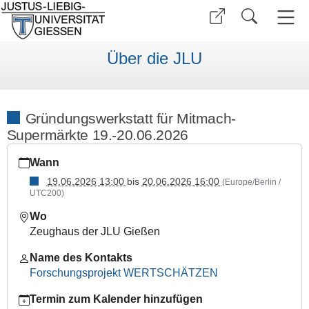
Über die JLU
Gründungswerkstatt für Mitmach-
Supermärkte 19.-20.06.2026
https://www.uni-
Wann
giessen.de/de/ueber-
uns/veranstaltungen/sonstige/gruendungswerkstatt
19.06.2026 13:00
bis
20.06.2026 16:00
(Europe/Berlin /
UTC200)
Gründungswerkstatt
für
Wo
Mitmach-
Zeughaus der JLU Gießen
Supermärkte
Name des Kontakts
19.-20.06.2026
Forschungsprojekt WERTSCHÄTZEN
2026-
06-
Termin zum Kalender hinzufügen
19T13:00:00+02:00