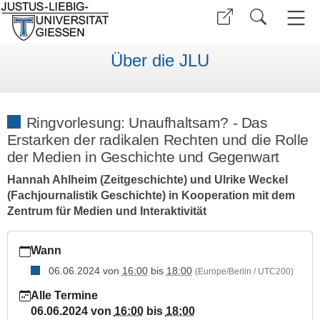
Über die JLU
Ringvorlesung: Unaufhaltsam? - Das
Erstarken der radikalen Rechten und die Rolle
der Medien in Geschichte und Gegenwart
Hannah Ahlheim (Zeitgeschichte) und Ulrike Weckel
(Fachjournalistik Geschichte) in Kooperation mit dem
Zentrum für Medien und Interaktivität
https://www.uni-
Wann
giessen.de/de/ueber-
uns/veranstaltungen/sonstige/ringvorlesung2024/2024-
06.06.2024
von
16:00
bis
18:00
(Europe/Berlin / UTC200)
06-
Alle Termine
06
06.06.2024
von
16:00
bis
18:00