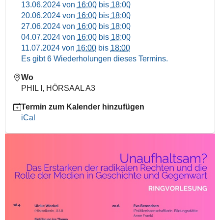
Ringvorlesung:
13.06.2024
von
16:00
bis
18:00
Unaufhaltsam?
20.06.2024
von
16:00
bis
18:00
-
27.06.2024
von
16:00
bis
18:00
Das
04.07.2024
von
16:00
bis
18:00
Erstarken
11.07.2024
von
16:00
bis
18:00
der
Es gibt 6 Wiederholungen dieses Termins.
radikalen
Rechten
Wo
und
PHIL I, HÖRSAAL A3
die
Termin zum Kalender hinzufügen
Rolle
iCal
der
Medien
in
Geschichte
und
Gegenwart
2024-
06-
06T16:00:00+02:00