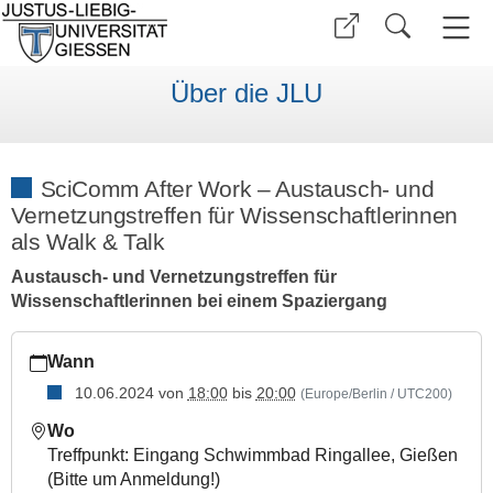
Über die JLU
SciComm After Work – Austausch- und
Vernetzungstreffen für Wissenschaftlerinnen
als Walk & Talk
Austausch- und Vernetzungstreffen für
Wissenschaftlerinnen bei einem Spaziergang
https://www.uni-
Wann
giessen.de/de/ueber-
uns/veranstaltungen/sonstige/scicomm-
10.06.2024
von
18:00
bis
20:00
(Europe/Berlin / UTC200)
1
Wo
SciComm
Treffpunkt: Eingang Schwimmbad Ringallee, Gießen
After
(Bitte um Anmeldung!)