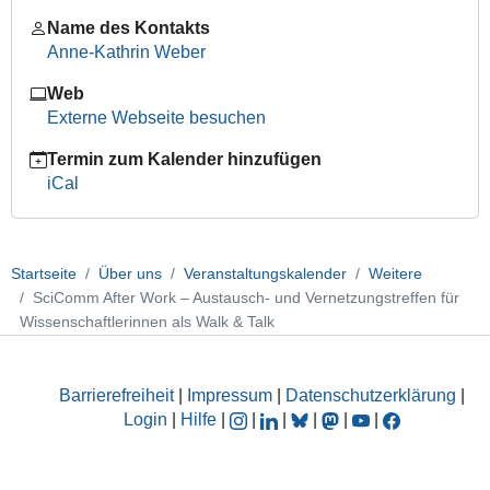
Work
–
Name des Kontakts
Austausch-
Anne-Kathrin Weber
und
Web
Vernetzungstreffen
Externe Webseite besuchen
für
Wissenschaftlerinnen
Termin zum Kalender hinzufügen
als
iCal
Walk
&
Talk
2024-
Startseite
Über uns
Veranstaltungskalender
Weitere
06-
SciComm After Work – Austausch- und Vernetzungstreffen für
10T18:00:00+02:00
Wissenschaftlerinnen als Walk & Talk
2024-
06-
10T20:00:00+02:00
Barrierefreiheit
|
Impressum
|
Datenschutzerklärung
|
Login
|
Hilfe
|
|
|
|
|
|
Austausch-
und
Vernetzungstreffen