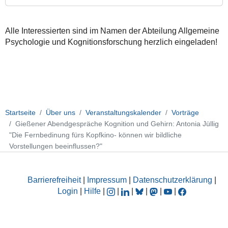
Jüllig
"Die
Alle Interessierten sind im Namen der Abteilung Allgemeine
Fernbedinung
Psychologie und Kognitionsforschung herzlich eingeladen!
fürs
Kopfkino-
können
wir
bildliche
Vorstellungen
beeinflussen?"
Startseite
Über uns
Veranstaltungskalender
Vorträge
Gießener Abendgespräche Kognition und Gehirn: Antonia Jüllig
2026-
"Die Fernbedinung fürs Kopfkino- können wir bildliche
06-
Vorstellungen beeinflussen?"
24T18:15:00+02:00
2026-
06-
Barrierefreiheit
|
Impressum
|
Datenschutzerklärung
|
24T19:45:00+02:00
Login
|
Hilfe
|
|
|
|
|
|