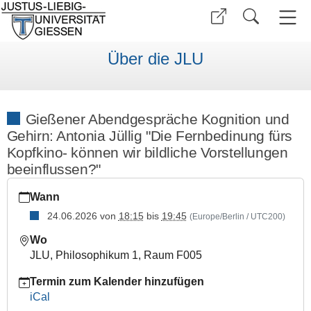
Über die JLU
Gießener Abendgespräche Kognition und
Gehirn: Antonia Jüllig "Die Fernbedinung fürs
Kopfkino- können wir bildliche Vorstellungen
beeinflussen?"
https://www.uni-
Wann
giessen.de/de/ueber-
uns/veranstaltungen/vortraege/abendgespraeche_juellig
24.06.2026
von
18:15
bis
19:45
(Europe/Berlin / UTC200)
Gießener
Wo
Abendgespräche
JLU, Philosophikum 1, Raum F005
Kognition
und
Termin zum Kalender hinzufügen
Gehirn:
iCal
Antonia