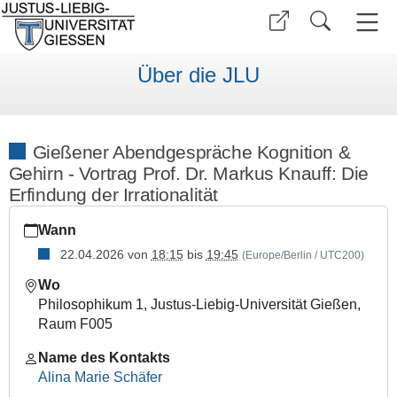
Über die JLU
Gießener Abendgespräche Kognition &
Gehirn - Vortrag Prof. Dr. Markus Knauff: Die
Erfindung der Irrationalität
https://www.uni-
Wann
giessen.de/de/ueber-
uns/veranstaltungen/vortraege/abendgespraechknauff
22.04.2026
von
18:15
bis
19:45
(Europe/Berlin / UTC200)
Gießener
Wo
Abendgespräche
Philosophikum 1, Justus-Liebig-Universität Gießen,
Kognition
Raum F005
&
Gehirn
Name des Kontakts
-
Alina Marie Schäfer
Vortrag