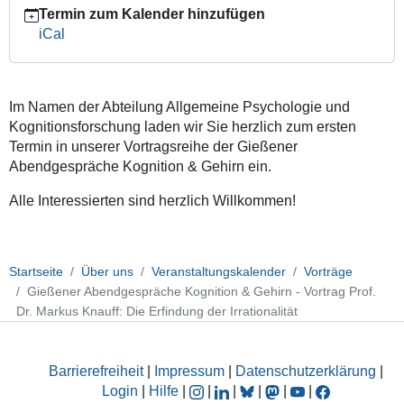
Termin zum Kalender hinzufügen
Prof.
iCal
Dr.
Markus
Knauff:
Die
Im Namen der Abteilung Allgemeine Psychologie und
Erfindung
Kognitionsforschung laden wir Sie herzlich zum ersten
der
Termin in unserer Vortragsreihe der Gießener
Irrationalität
Abendgespräche Kognition & Gehirn ein.
2026-
04-
Alle Interessierten sind herzlich Willkommen!
22T18:15:00+02:00
2026-
04-
Startseite
Über uns
Veranstaltungskalender
Vorträge
22T19:45:00+02:00
Gießener Abendgespräche Kognition & Gehirn - Vortrag Prof.
Dr. Markus Knauff: Die Erfindung der Irrationalität
Barrierefreiheit
|
Impressum
|
Datenschutzerklärung
|
Login
|
Hilfe
|
|
|
|
|
|