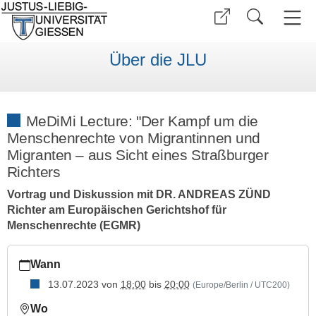
Über die JLU
MeDiMi Lecture: "Der Kampf um die
Menschenrechte von Migrantinnen und
Migranten – aus Sicht eines Straßburger
Richters
Vortrag und Diskussion mit DR. ANDREAS ZÜND
Richter am Europäischen Gerichtshof für
Menschenrechte (EGMR)
https://www.uni-
Wann
giessen.de/de/ueber-
uns/veranstaltungen/vortraege/medimilecture-
13.07.2023
von
18:00
bis
20:00
(Europe/Berlin / UTC200)
kampf-
Wo
um-