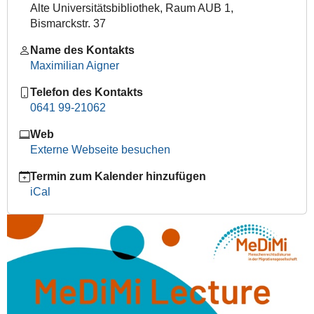
Alte Universitätsbibliothek, Raum AUB 1,
menschenrechte
Bismarckstr. 37
MeDiMi
Lecture:
Name des Kontakts
"Der
Maximilian Aigner
Kampf
Telefon des Kontakts
um
0641 99-21062
die
Menschenrechte
Web
von
Externe Webseite besuchen
Migrantinnen
und
Termin zum Kalender hinzufügen
Migranten
iCal
–
aus
Sicht
eines
Straßburger
Richters
2023-
07-