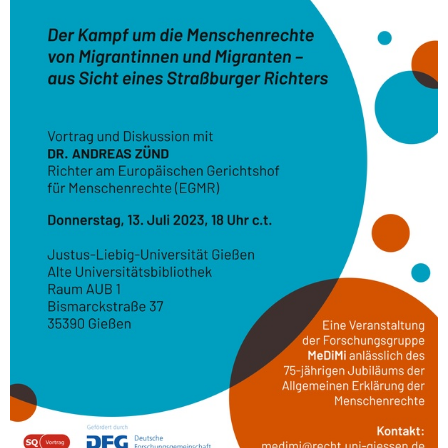
13T18:00:00+02:00
2023-
07-
13T20:00:00+02:00
Vortrag
und
Diskussion
mit
DR.
ANDREAS
ZÜND
Richter
am
Europäischen
Gerichtshof
für
Menschenrechte
(EGMR)