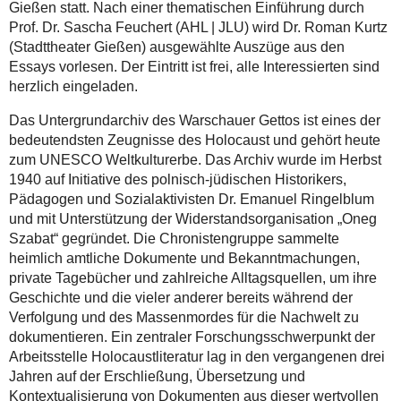
Gießen statt. Nach einer thematischen Einführung durch
an
Prof. Dr. Sascha Feuchert (AHL | JLU) wird Dr. Roman Kurtz
der
(Stadttheater Gießen) ausgewählte Auszüge aus den
Justus-
Essays vorlesen. Der Eintritt ist frei, alle Interessierten sind
Liebig-
herzlich eingeladen.
Universität
Gießen
Das Untergrundarchiv des Warschauer Gettos ist eines der
im
bedeutendsten Zeugnisse des Holocaust und gehört heute
Rahmen
zum UNESCO Weltkulturerbe. Das Archiv wurde im Herbst
einer
1940 auf Initiative des polnisch-jüdischen Historikers,
Themenwoche
Pädagogen und Sozialaktivisten Dr. Emanuel Ringelblum
auf
und mit Unterstützung der Widerstandsorganisation „Oneg
ihren
Szabat“ gegründet. Die Chronistengruppe sammelte
Social-
heimlich amtliche Dokumente und Bekanntmachungen,
Media-
private Tagebücher und zahlreiche Alltagsquellen, um ihre
Kanälen
Geschichte und die vieler anderer bereits während der
die
Verfolgung und des Massenmordes für die Nachwelt zu
erste
dokumentieren. Ein zentraler Forschungsschwerpunkt der
deutschsprachige
Arbeitsstelle Holocaustliteratur lag in den vergangenen drei
Edition
Jahren auf der Erschließung, Übersetzung und
des
Kontextualisierung von Dokumenten aus dieser wertvollen