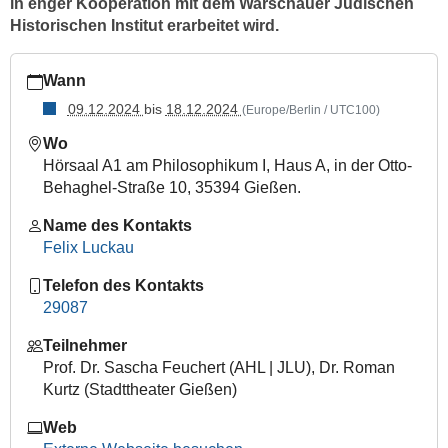
in enger Kooperation mit dem Warschauer Jüdischen
Historischen Institut erarbeitet wird.
https://www.uni-
Wann
giessen.de/de/ueber-
uns/veranstaltungen/vortraege/ringelblumthemenwoche
09.12.2024
bis
18.12.2024
(Europe/Berlin / UTC100)
Ringelblum-
Wo
Themenwoche:
Hörsaal A1 am Philosophikum I, Haus A, in der Otto-
Achtteilige
Behaghel-Straße 10, 35394 Gießen.
Posting-
Reihe
Name des Kontakts
und
Felix Luckau
exklusive
Telefon des Kontakts
Lesung
29087
aus
der
Teilnehmer
ersten
Prof. Dr. Sascha Feuchert (AHL | JLU), Dr. Roman
deutschsprachigen
Kurtz (Stadttheater Gießen)
Edition
des
Web
Untergrund-