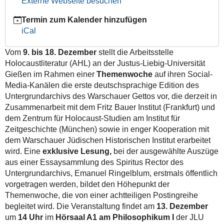
Externe Webseite besuchen
Archivs
des
Termin zum Kalender hinzufügen
Warschauer
iCal
Gettos
Vom
9. bis 18. Dezember
stellt die Arbeitsstelle
2024-
Holocaustliteratur (AHL) an der Justus-Liebig-Universität
12-
Gießen im Rahmen einer
Themenwoche
auf ihren Social-
09T00:00:00+01:00
Media-Kanälen die erste deutschsprachige Edition des
2024-
Untergrundarchivs des Warschauer Gettos vor, die derzeit in
12-
Zusammenarbeit mit dem Fritz Bauer Institut (Frankfurt) und
18T23:59:59+01:00
dem Zentrum für Holocaust-Studien am Institut für
Vom
Zeitgeschichte (München) sowie in enger Kooperation mit
9.
dem Warschauer Jüdischen Historischen Institut erarbeitet
bis
wird. Eine
exklusive Lesung,
bei der ausgewählte Auszüge
18.
aus einer Essaysammlung des Spiritus Rector des
Dezember
Untergrundarchivs, Emanuel Ringelblum, erstmals öffentlich
stellt
vorgetragen werden, bildet den Höhepunkt der
die
Themenwoche, die von einer achtteiligen Postingreihe
Arbeitsstelle
begleitet wird. Die Veranstaltung findet am
13. Dezember
Holocaustliteratur
um
14 Uhr
im
Hörsaal A1 am Philosophikum I
der JLU
(AHL)