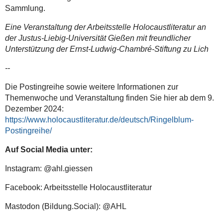
Untergrundarchivs
Sammlung.
des
Eine Veranstaltung der Arbeitsstelle Holocaustliteratur an
Warschauer
der Justus-Liebig-Universität Gießen mit freundlicher
Gettos
Unterstützung der Ernst-Ludwig-Chambré-Stiftung zu Lich
vor,
die
--
derzeit
in
Die Postingreihe sowie weitere Informationen zur
Zusammenarbeit
Themenwoche und Veranstaltung finden Sie hier ab dem 9.
mit
Dezember 2024:
dem
https://www.holocaustliteratur.de/deutsch/Ringelblum-
Fritz
Postingreihe/
Bauer
Institut
Auf Social Media unter:
(Frankfurt)
Instagram: @ahl.giessen
und
dem
Facebook: Arbeitsstelle Holocaustliteratur
Zentrum
für
Mastodon (Bildung.Social): @AHL
Holocaust-