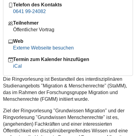
Telefon des Kontakts
internationale
0641 99-24082
Flüchtlingsregime
und
Teilnehmer
die
Öffentlicher Vortrag
Neureglungen
des
Web
GEAS
Externe Webseite besuchen
2026
(Prof.
Termin zum Kalender hinzufügen
Dr.
iCal
Stephan
Die Ringvorlesung ist Bestandteil des interdisziplinären
Hocks)
Studienangebots "Migration & Menschenrechte" (StaMM),
2025-
das im Rahmen der Forschungsgruppe Migration und
11-
Menschenrechte (FGMM) initiiert wurde.
24T16:00:00+01:00
2025-
Ziel der Ringvorlesung "Grundwissen Migration" und der
11-
Ringvorlesung "Grundwissen Menschenrechte" ist es,
24T18:00:00+01:00
(angehenden) Fachkräften und einer interessierten
Öffentlichkeit ein disziplinübergreifendes Wissen und eine