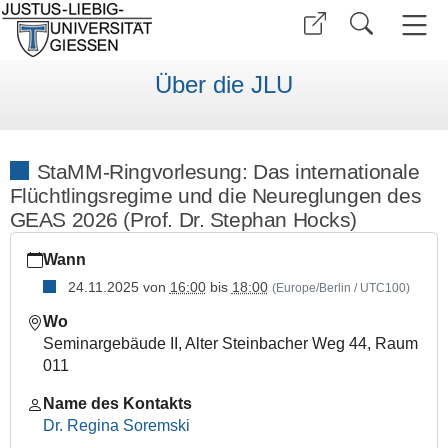
Über die JLU
StaMM-Ringvorlesung: Das internationale
Flüchtlingsregime und die Neureglungen des
GEAS 2026 (Prof. Dr. Stephan Hocks)
https://www.uni-
Wann
giessen.de/de/ueber-
uns/veranstaltungen/vortraege/stamm-
24.11.2025
von
16:00
bis
18:00
(Europe/Berlin / UTC100)
ringvorlesung-
Wo
grundwissen-
Seminargebäude II, Alter Steinbacher Weg 44, Raum
migration-
011
4
StaMM-
Name des Kontakts
Ringvorlesung:
Dr. Regina Soremski
Das